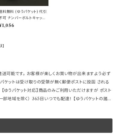
送料無料 (ゆうパケット) 代引
不可 ナンバーボルトキャップ
ハイビスカス/ブルー【HK-7
¥1,056
4】
3】
 【ゆうパケット対応】商品のみご利用いただけますが ポスト
） 365日いつでも配達！ 【ゆうパケットの諸注
 取付説明などが確認出来なくなる場合もございます。 また
 ●ゆうパケットの場合は 追加ご注文の同梱発送ができま
御返金】