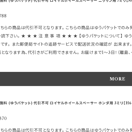
無料 (ゆうパケット) 代引不可 ロイヤルホイールスペーサー ニッサン用 7ミリ【N6
よっては、 別店舗での販売もしておりますので、 欠品になる場合がござい
限に ●アルミダイカスト製で高精度・高強度を実現 ●外径136mm ●
場合があります。 受注後のメールでお知らせしますのでご了承下さい。 
番T607です。 ～特徴～ ●3mm/5mm/7mmと、今までに無い サイズにより微妙なツライチセッティングのほか 従来
788
す。 ※仕様及び外観は改良のため、 予告なしで変更する場合があります
付できない車種への装着が可能となりました。 ●従来のスペーサーとは違
品は代引不可となります。 こちらの商品はゆうパケットでのみ発送可能です。 お客様が楽しくお買い物が出来ますよう必ず
ンスも非常に良く、 ハンドリングへの振動を最小限に抑えることが可能です。 【 適 合 詳 細 】 ★この商品は主にス
事 項 ★ ★ ★ 【ゆうパケットについて】 ゆうパケットは受け取りの受領が無く郵便ポストに投函 される
他の車両においてハブ径56mmで PCD-114.3のお車に取り付け可
のです。 また郵便局サイトの追跡サービスで配送状況の確認が 出来ます。
品管理の為ハブ径が 適合する代表的な主要メーカー名が刻印されていま
となります為、代引きがご利用できません。 お届けまで1～3日！（離島、一部地域を除く
ＰＣＤ及び各サイズなどが適合すれば 装着は可能です。 ※一部取付でき
は 封筒
pping.yahoo.co.jp/hkbsports/royalsubaru.htm ＊実際発送される商品
の簡単なものになります。 正規商品パッケージに入れられない物も有り、
品名刻印下部に画像には有りませんが製造上出てくる 筋跡のライン
包に関する御指定は出来ません。 上記に関する評価等は御遠慮ください。
MORE
しておりますのでご了承の上で購入下さい。 気になる方はご自身でペーパーヤスリ等で処
 ●ゆうパケットは保障がありませんので ご理解頂いた上でご利用下さい。 以上のことに関しまして発送後の【交換】や 【
PAN 【重 要】 適合等分からないことや疑問があれば、 必ずご購入前にメールでお問合せ下さい ご購入後の返品、
引上のトラブルには一切関知 しませんので慎重かつ十分御検討の上 御注文頂きます
換はお受けできませんのでご注意下さい。 発送に2日〜10日程度掛かりま
行時に発生するブレや振動を最小限に抑制 ●回転時の高バランス性能を実
無料 (ゆうパケット) 代引不可 ロイヤルホイールスペーサー ホンダ用 3ミリ【H6
によっては、 別店舗での販売もしておりますので、 欠品になる場合がござ
限に ●アルミダイカスト製で高精度・高強度を実現 ●外径136mm ●
く場合があります。 受注後のメールでお知らせしますのでご了承下さい。
番T607です。 ～特徴～ ●3mm/5mm/7mmと、今までに無い サイズにより微妙なツライチセッティングのほか 従来
370
ます。 ※仕様及び外観は改良のため、 予告なしで変更する場合がありま
付できない車種への装着が可能となりました。 ●従来のスペーサーとは違
品は代引不可となります。 こちらの商品はゆうパケットでのみ発送可能です。 お客様が楽しくお買い物が出来ますよう必ず