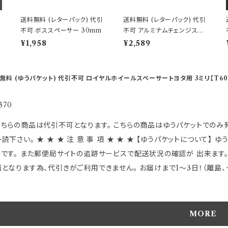
送料無料 (レターパック) 代引
送料無料 (レターパック) 代引
/
不可 ボススペーサー 30mm
不可 アルミナムチェンジスペ
ーサー オールブラック 【HK-
¥1,958
¥2,589
83】
無料 (ゆうパケット) 代引不可 ロイヤルホイールスペーサートヨタ用 3ミリ【T60
370
品は代引不可となります。 こちらの商品はゆうパケットでのみ発送可能です。 お客様が楽しくお買い物が出来ますよう必ず
事 項 ★ ★ ★ 【ゆうパケットについて】 ゆうパケットは受け取りの受領が無く郵便ポストに投函 される
のです。 また郵便局サイトの追跡サービスで配送状況の確認が 出来ます。
となります為、代引きがご利用できません。 お届けまで1～3日！（離島、一部地域を除く
は 封筒
の簡単なものになります。 正規商品パッケージに入れられない物も有り、
包に関する御指定は出来ません。 上記に関する評価等は御遠慮ください。
MORE
 ●ゆうパケットは保障がありませんので ご理解頂いた上でご利用下さい。 以上のことに関しまして発送後の【交換】や 【