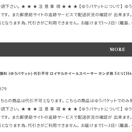
ンスも非常に良く、 ハンドリングへの振動を最小限に抑えることが可能です。 【 適 合 詳 細 】 ★この商品は主にニ
事 項 ★ ★ ★ 【ゆうパケットについて】 ゆうパケットは受け取りの受領が無く郵便ポストに投函 される
他の車両においてハブ径66mmで PCD-114.3のお車に取り付け可
のです。 また郵便局サイトの追跡サービスで配送状況の確認が 出来ます。
品管理の為ハブ径が 適合する代表的な主要メーカー名が刻印されていま
となります為、代引きがご利用できません。 お届けまで1～3日！（離島、一部地域を除く
ＰＣＤ及び各サイズなどが適合すれば 装着は可能です。 ※一部取付でき
は 封筒
pping.yahoo.co.jp/hkbsports/royalnisan.htm ＊実際発送される商品の
の簡単なものになります。 正規商品パッケージに入れられない物も有り、
名刻印下部に画像には有りませんが製造上出てくる 筋跡のラインの
包に関する御指定は出来ません。 上記に関する評価等は御遠慮ください。
MORE
ておりますのでご了承の上で購入下さい。 気になる方はご自身でペーパーヤスリ等で処理し
 ●ゆうパケットは保障がありませんので ご理解頂いた上でご利用下さい。 以上のことに関しまして発送後の【交換】や 【
 【重 要】 適合等分からないことや疑問があれば、 必ずご購入前にメールでお問合せ下さい ご購入後の返品、交
引上のトラブルには一切関知 しませんので慎重かつ十分御検討の上 御注文頂きます
はお受けできませんのでご注意下さい。 発送に2日〜10日程度掛かります
行時に発生するブレや振動を最小限に抑制 ●回転時の高バランス性能を実
無料 (ゆうパケット) 代引不可 ロイヤルホイールスペーサー ホンダ用 5ミリ【H6
よっては、 別店舗での販売もしておりますので、 欠品になる場合がござい
限に ●アルミダイカスト製で高精度・高強度を実現 ●外径136mm ●
場合があります。 受注後のメールでお知らせしますのでご了承下さい。 
番T607です。 ～特徴～ ●3mm/5mm/7mmと、今までに無い サイズにより微妙なツライチセッティングのほか 従来
579
す。 ※仕様及び外観は改良のため、 予告なしで変更する場合があります
付できない車種への装着が可能となりました。 ●従来のスペーサーとは違
品は代引不可となります。 こちらの商品はゆうパケットでのみ発送可能です。 お客様が楽しくお買い物が出来ますよう必ず
ンスも非常に良く、 ハンドリングへの振動を最小限に抑えることが可能です。 【 適 合 詳 細 】 ★この商品は主にホ
事 項 ★ ★ ★ 【ゆうパケットについて】 ゆうパケットは受け取りの受領が無く郵便ポストに投函 される
他の車両においてハブ径64mmで PCD-114.3のお車に取り付け可
のです。 また郵便局サイトの追跡サービスで配送状況の確認が 出来ます。
品管理の為ハブ径が 適合する代表的な主要メーカー名が刻印されていま
となります為、代引きがご利用できません。 お届けまで1～3日！（離島、一部地域を除く
ＰＣＤ及び各サイズなどが適合すれば 装着は可能です。 ※一部取付でき