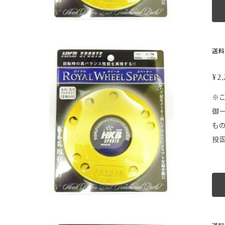
品
梱
とし
せん。
MADE IN JAPAN
等取
換
走
送料
に
最小
く
ジです。画像は品
¥2,
ま
取
※こ
ルバラ
御一読下さい。 ★ ★ ★ 注 意 
その
も
商
投函
や
意】 ●配達日時及び曜日のご指定は出来ません。 ●配達が遅延した場合の補償はございません。 ●ゆうパケットの性質上梱包
ください。 車種別適合表はこちらから https://store.sho
等
品
梱
とし
せん。
MADE IN JAPAN
等取
換
走