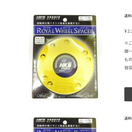
等取
走
送料
最小
ジです。画像は品
¥2,
取
※こちらの商
ルバラ
御一読下さい。 ★ ★ ★ 注 意 
スズ
も
下
投函
ー
意】 ●配達日時及び曜日のご指定は出来ません。 ●配達が遅延した場合の補償はございません。 ●ゆうパケットの性質上梱包
ＰＣＤを必ずご確認くださ
等
際
梱
範
せん。
造元：HKB
等取
さ
走
送料
ご
最小
を