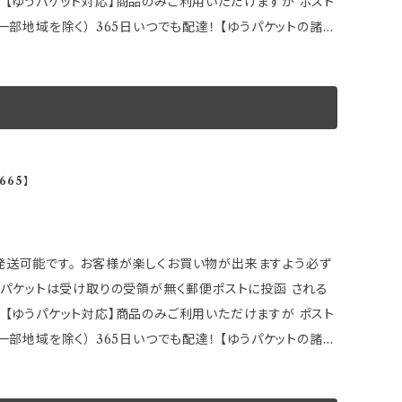
 【ゆうパケット対応】商品のみご利用いただけますが ポスト
名が刻印されています。 刻印されている以外のその他メーカ
） 365日いつでも配達！ 【ゆうパケットの諸注
。 ※一部取付できない車種もありますので 事前にハブ系・
 取付説明などが確認出来なくなる場合もございます。 また
 筋跡のラインのようなものが有りますが性能上問題ない
 ●ゆうパケットの場合は 追加ご注文の同梱発送ができま
る方はご自身でペーパーヤスリ等で処理して下さい。 製
御返金】
様お願い申し上げます。 ～商品説明～ 装着
日〜10日程度掛かります 在庫数表示が出ている商品でも、
現する！！ ●ハブ径をメーカー別にすることにより ブレを
665】
欠品になる場合がございます その場合誠に勝手ながら ご注文
4穴／5穴マルチ共用タイプ ●2枚1セット ※画像はイメー
でご了承下さい ※取引先品切れ、廃番の場合は 判明した
する場合がありますのでご了承下さい
い、 ハブセンター専用ピッチになっておりますので、 ホイー
ッサン車の一部
能です。 ★購入前に以下車種別適合をご確認下さい。 ※本体に
 【ゆうパケット対応】商品のみご利用いただけますが ポスト
す。 刻印されている以外のその他メーカー車種にも ハブ径
） 365日いつでも配達！ 【ゆうパケットの諸注
ない車種もありますので 事前にハブ系・ＰＣＤを必ずご確認
 取付説明などが確認出来なくなる場合もございます。 また