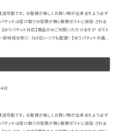
する場合がありますのでご了承下さい
い、 ハブセンター専用ピッチになっておりますので、 ホイー
サス、トヨタ、
お車に取り付け可能です。 ★購入前に以下車種別適合をご確認
 【ゆうパケット対応】商品のみご利用いただけますが ポスト
名が刻印されています。 刻印されている以外のその他メーカ
） 365日いつでも配達！ 【ゆうパケットの諸注
。 ※一部取付できない車種もありますので 事前にハブ系・
 取付説明などが確認出来なくなる場合もございます。 また
 筋跡のラインのようなものが有りますが性能上問題ない
 ●ゆうパケットの場合は 追加ご注文の同梱発送ができま
る方はご自身でペーパーヤスリ等で処理して下さい。 製
御返金】
様お願い申し上げます。 ～商品説明～ 装着
日〜10日程度掛かります 在庫数表示が出ている商品でも、
現する！！ ●ハブ径をメーカー別にすることにより ブレを
63】
欠品になる場合がございます その場合誠に勝手ながら ご注文
4穴／5穴マルチ共用タイプ ●2枚1セット ※画像はイメー
でご了承下さい ※取引先品切れ、廃番の場合は 判明した
する場合がありますのでご了承下さい
い、 ハブセンター専用ピッチになっておりますので、 ホイー
サス、トヨタ、
お車に取り付け可能です。 ★購入前に以下車種別適合をご確認