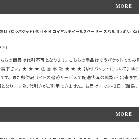
名刻印下部に画像には有りませんが製造上出てくる 筋跡のラインの
包に関する御指定は出来ません。 上記に関する評価等は御遠慮ください。
MORE
ておりますのでご了承の上で購入下さい。 気になる方はご自身でペーパーヤスリ等で処理し
 ●ゆうパケットは保障がありませんので ご理解頂いた上でご利用下さい。 以上のことに関しまして発送後の【交換】や 【
 【重 要】 適合等分からないことや疑問があれば、 必ずご購入前にメールでお問合せ下さい ご購入後の返品、交
引上のトラブルには一切関知 しませんので慎重かつ十分御検討の上 御注文頂きます
はお受けできませんのでご注意下さい。 発送に2日〜10日程度掛かります
行時に発生するブレや振動を最小限に抑制 ●回転時の高バランス性能を実
無料 (ゆうパケット) 代引不可 ロイヤルホイールスペーサー スバル用 3ミリ【R56
よっては、 別店舗での販売もしておりますので、 欠品になる場合がござい
限に ●アルミダイカスト製で高精度・高強度を実現 ●外径136mm ●
場合があります。 受注後のメールでお知らせしますのでご了承下さい。 
番T607です。 ～特徴～ ●3mm/5mm/7mmと、今までに無い サイズにより微妙なツライチセッティングのほか 従来
370
す。 ※仕様及び外観は改良のため、 予告なしで変更する場合があります
付できない車種への装着が可能となりました。 ●従来のスペーサーとは違
ちらの商品は代引不可となります。 こちらの商品はゆうパケットでのみ発送可能です。 お客様が楽しくお買い
ンスも非常に良く、 ハンドリングへの振動を最小限に抑えることが可能です。 【 適 合 詳 細 】 ★この商品は主にニ
事 項 ★ ★ ★ 【ゆうパケットについて】 ゆうパケットは受け取りの受領が無く郵便ポストに投函 される
他の車両においてハブ径66mmで PCD-114.3のお車に取り付け可
のです。 また郵便局サイトの追跡サービスで配送状況の確認が 出来ます。
品管理の為ハブ径が 適合する代表的な主要メーカー名が刻印されていま
となります為、代引きがご利用できません。 お届けまで1～3日！（離島、一部地域を除く
ＰＣＤ及び各サイズなどが適合すれば 装着は可能です。 ※一部取付でき
は 封筒
pping.yahoo.co.jp/hkbsports/royalnisan.htm ＊実際発送される商品の
の簡単なものになります。 正規商品パッケージに入れられない物も有り、
名刻印下部に画像には有りませんが製造上出てくる 筋跡のラインの
包に関する御指定は出来ません。 上記に関する評価等は御遠慮ください。
MORE
ておりますのでご了承の上で購入下さい。 気になる方はご自身でペーパーヤスリ等で処理し
 ●ゆうパケットは保障がありませんので ご理解頂いた上でご利用下さい。 以上のことに関しまして発送後の【交換】や 【
 【重 要】 適合等分からないことや疑問があれば、 必ずご購入前にメールでお問合せ下さい ご購入後の返品、交
引上のトラブルには一切関知 しませんので慎重かつ十分御検討の上 御注文頂きます
はお受けできませんのでご注意下さい。 発送に2日〜10日程度掛かります
行時に発生するブレや振動を最小限に抑制 ●回転時の高バランス性能を実