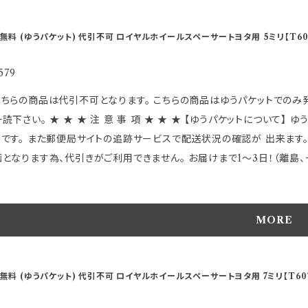
引上のトラブルには一切関知 しませんので慎重かつ十分御検討の上 御注文頂きます
行時に発生するブレや振動を最小限に抑制 ●回転時の高バランス性能を実
無料 (ゆうパケット) 代引不可 ロイヤルホイールスペーサートヨタ用 5ミリ【T60
限に ●アルミダイカスト製で高精度・高強度を実現 ●外径136mm ●
番T607です。 ～特徴～ ●3mm/5mm/7mmと、今までに無い サイズにより微妙なツライチセッティングのほか 従来
579
付できない車種への装着が可能となりました。 ●従来のスペーサーとは違
品は代引不可となります。 こちらの商品はゆうパケットでのみ発送可能です。 お客様が楽しくお買い物が出来ますよう必ず
ンスも非常に良く、 ハンドリングへの振動を最小限に抑えることが可能です。 【 適 合 詳 細 】 ★この商品は主にレク
事 項 ★ ★ ★ 【ゆうパケットについて】 ゆうパケットは受け取りの受領が無く郵便ポストに投函 される
キ車の一部 その他の車両においてハブ径60mmで PCD-114.3の
のです。 また郵便局サイトの追跡サービスで配送状況の確認が 出来ます。
さい。 ※本体に商品管理の為ハブ径が 適合する代表的な主要メーカー
となります為、代引きがご利用できません。 お届けまで1～3日！（離島、一部地域を除く
車種にも ハブ径やＰＣＤ及び各サイズなどが適合すれば 装着は可能です
は 封筒
い。 車種別適合表はこちらから https://store.shopping.yahoo.co.jp/hkbsports/royaltoyot.htm ＊実
の簡単なものになります。 正規商品パッケージに入れられない物も有り、
発送される商品の品名刻印下部に画像には有りませんが製造上出てくる
包に関する御指定は出来ません。 上記に関する評価等は御遠慮ください。
MORE
囲の為 弊社合格としておりますのでご了承の上で購入下さい。 気にな
 ●ゆうパケットは保障がありませんので ご理解頂いた上でご利用下さい。 以上のことに関しまして発送後の【交換】や 【
 SPORTS MADE IN JAPAN 【重 要】 適合等分からないことや疑問があれば、 必ずご購入前にメールでお問合せ下
引上のトラブルには一切関知 しませんので慎重かつ十分御検討の上 御注文頂きます
い ご購入後の返品、交換はお受けできませんのでご注意下さい 発送に2
行時に発生するブレや振動を最小限に抑制 ●回転時の高バランス性能を実
無料 (ゆうパケット) 代引不可 ロイヤルホイールスペーサートヨタ用 7ミリ【T60
注文時のタイミングによっては、 別店舗での販売もしておりますので、 
限に ●アルミダイカスト製で高精度・高強度を実現 ●外径136mm ●
キャンセルさせて頂く場合があります 受注後のメールでお知らせしますの