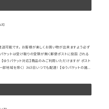
ようなものが有りますが性能上問題ない範囲の為 弊社合格
 ●ゆうパケットの場合は 追加ご注文の同梱発送ができま
て下さい。 製造元：HKB SPORTS
御返金】
様お願い申し上げます。 ～商品説明～ 装着
。 在庫数表示が出ている商品でも、 ご注文時のタイミング
現する！！ ●ハブ径をメーカー別にすることにより ブレを
3】
ます。 その場合誠に勝手ながら ご注文をキャンセルさせて頂
4穴／5穴マルチ共用タイプ ●2枚1セット ※画像はイメー
※取引先品切れ、廃番の場合は 判明した時点でご連絡いたし
のでご了承下さい。
い、 ハブセンター専用ピッチになっておりますので、 ホイー
物が出来ますよう必ず
ッサン車の一部
能です。 ★購入前に以下車種別適合をご確認下さい。 ※本体に
 【ゆうパケット対応】商品のみご利用いただけますが ポスト
す。 刻印されている以外のその他メーカー車種にも ハブ径
） 365日いつでも配達！ 【ゆうパケットの諸注
ない車種もありますので 事前にハブ系・ＰＣＤを必ずご確認
 取付説明などが確認出来なくなる場合もございます。 また
ようなものが有りますが性能上問題ない範囲の為 弊社合格
 ●ゆうパケットの場合は 追加ご注文の同梱発送ができま
て下さい。 製造元：HKB SPORTS
御返金】
様お願い申し上げます。 ～商品説明～ 装着
。 在庫数表示が出ている商品でも、 ご注文時のタイミング
現する！！ ●ハブ径をメーカー別にすることにより ブレを