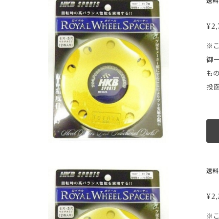
送料
に
最小
く
ジです。画像は品
¥2,
ま
取
※こちらの商
ルバラ
御一読下さい。 ★ ★ ★ 注 意 
その
も
商
投函
や
意】 ●配達日時及び曜日のご指定は出来ません。 ●配達が遅延した場合の補償はございません。 ●ゆうパケットの性質上梱包
ください。 車種別適合表はこちらから https://store.sho
等
の
梱
格と
せん。
S MADE IN JA
等取
交
走
送料
グ
最小
頂
ジです。画像は品
¥2,
し
取
※こちらの商