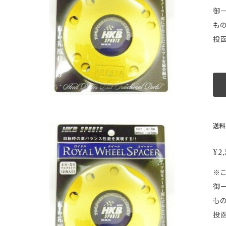
ルバラ
御一読下さい。 ★ ★ ★ 注 意 
その
も
商
投函
や
意】 ●配達日時及び曜日のご指定は出来ません。 ●配達が遅延した場合の補償はございません。 ●ゆうパケットの性質上梱包
ください。 車種別適合表はこちらから https://store.sho
等
品
梱
とし
せん。
MADE IN JAPAN
等取
換
走
送料
に
最小
く
ジです。画像は品
¥2,
ま
取
※こちらの商
ルバラ
御一読下さい。 ★ ★ ★ 注 意 
その
も
商
投函
や