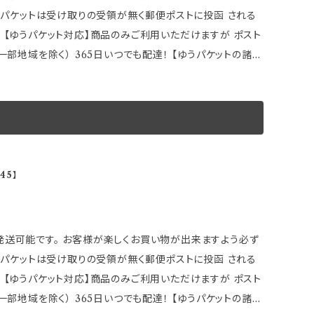
ッサン車の一部
能です。 ★購入前に以下車種別適合をご確認下さい。 ※本体に
 【ゆうパケット対応】商品のみご利用いただけますが ポスト
す。 刻印されている以外のその他メーカー車種にも ハブ径
） 365日いつでも配達！ 【ゆうパケットの諸注
ない車種もありますので 事前にハブ系・ＰＣＤを必ずご確認
 取付説明などが確認出来なくなる場合もございます。 また
ようなものが有りますが性能上問題ない範囲の為 弊社合格
 ●ゆうパケットの場合は 追加ご注文の同梱発送ができま
て下さい。 製造元：HKB SPORTS
御返金】
様お願い申し上げます。 ～商品説明～ 装着
。 在庫数表示が出ている商品でも、 ご注文時のタイミング
現する！！ ●ハブ径をメーカー別にすることにより ブレを
45】
ます。 その場合誠に勝手ながら ご注文をキャンセルさせて頂
4穴／5穴マルチ共用タイプ ●2枚1セット ※画像はイメー
※取引先品切れ、廃番の場合は 判明した時点でご連絡いたし
のでご了承下さい。
い、 ハブセンター専用ピッチになっておりますので、 ホイー
ンダ車の一部
能です。 ★購入前に以下車種別適合をご確認下さい。 ※本体に
 【ゆうパケット対応】商品のみご利用いただけますが ポスト
す。 刻印されている以外のその他メーカー車種にも ハブ径
） 365日いつでも配達！ 【ゆうパケットの諸注
ない車種もありますので 事前にハブ系・ＰＣＤを必ずご確認