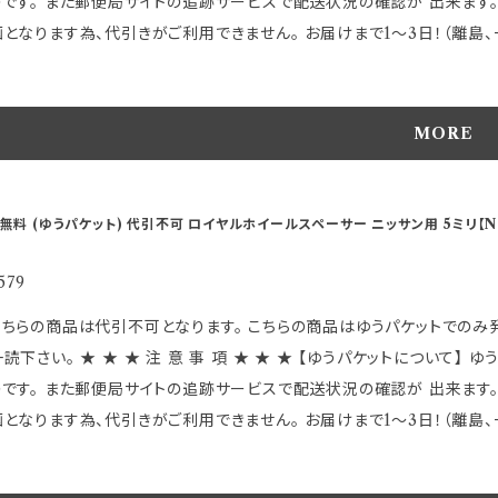
のです。 また郵便局サイトの追跡サービスで配送状況の確認が 出来ます。
さい。 ※本体に商品管理の為ハブ径が 適合する代表的な主要メーカー
となります為、代引きがご利用できません。 お届けまで1～3日！（離島、一部地域を除く
車種にも ハブ径やＰＣＤ及び各サイズなどが適合すれば 装着は可能です
は 封筒
い。 車種別適合表はこちらから https://store.shopping.yahoo.co.jp/hkbsports/royaltoyot.htm ＊実
の簡単なものになります。 正規商品パッケージに入れられない物も有り、
発送される商品の品名刻印下部に画像には有りませんが製造上出てくる
包に関する御指定は出来ません。 上記に関する評価等は御遠慮ください。
MORE
囲の為 弊社合格としておりますのでご了承の上で購入下さい。 気にな
 ●ゆうパケットは保障がありませんので ご理解頂いた上でご利用下さい。 以上のことに関しまして発送後の【交換】や 【
 SPORTS MADE IN JAPAN 【重 要】 適合等分からないことや疑問があれば、 必ずご購入前にメールでお問合せ下
引上のトラブルには一切関知 しませんので慎重かつ十分御検討の上 御注文頂きます
い ご購入後の返品、交換はお受けできませんのでご注意下さい 発送に2
行時に発生するブレや振動を最小限に抑制 ●回転時の高バランス性能を実
無料 (ゆうパケット) 代引不可 ロイヤルホイールスペーサー ニッサン用 5ミリ【N
注文時のタイミングによっては、 別店舗での販売もしておりますので、 
限に ●アルミダイカスト製で高精度・高強度を実現 ●外径136mm ●
キャンセルさせて頂く場合があります 受注後のメールでお知らせしますの
番T607です。 ～特徴～ ●3mm/5mm/7mmと、今までに無い サイズにより微妙なツライチセッティングのほか 従来
579
点でご連絡いたします ※仕様及び外観は改良のため、 予告なしで変更
付できない車種への装着が可能となりました。 ●従来のスペーサーとは違
品は代引不可となります。 こちらの商品はゆうパケットでのみ発送可能です。 お客様が楽しくお買い物が出来ますよう必ず
ンスも非常に良く、 ハンドリングへの振動を最小限に抑えることが可能です。 【 適 合 詳 細 】 ★この商品は主にニ
事 項 ★ ★ ★ 【ゆうパケットについて】 ゆうパケットは受け取りの受領が無く郵便ポストに投函 される
他の車両においてハブ径66mmで PCD-114.3のお車に取り付け可
のです。 また郵便局サイトの追跡サービスで配送状況の確認が 出来ます。
品管理の為ハブ径が 適合する代表的な主要メーカー名が刻印されていま
となります為、代引きがご利用できません。 お届けまで1～3日！（離島、一部地域を除く
ＰＣＤ及び各サイズなどが適合すれば 装着は可能です。 ※一部取付でき
は 封筒
pping.yahoo.co.jp/hkbsports/royalnisan.htm ＊実際発送される商品の
の簡単なものになります。 正規商品パッケージに入れられない物も有り、