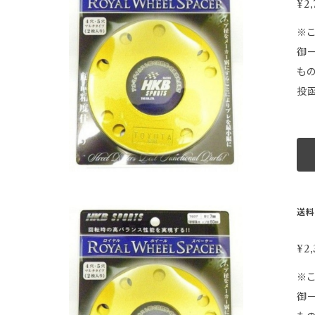
ジです。画像は品
¥2,
時
取
※こちらの商
ルバラ
御一読下さい。 ★ ★ ★ 注 意 
スズ
も
下
投函
ー
意】 ●配達日時及び曜日のご指定は出来ません。 ●配達が遅延した場合の補償はございません。 ●ゆうパケットの性質上梱包
ＰＣＤを必ずご確認くださ
等
際
梱
範
せん。
造元：HKB
等取
さ
走
送料
ご
最小
を
ジです。画像は品
¥2,
時
取
※こちらの商
ルバラ
御一読下さい。 ★ ★ ★ 注 意 
スズ