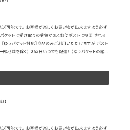
67】
ます。 その場合誠に勝手ながら ご注文をキャンセルさせて頂
4穴／5穴マルチ共用タイプ ●2枚1セット ※画像はイメー
※取引先品切れ、廃番の場合は 判明した時点でご連絡いたし
のでご了承下さい。
い、 ハブセンター専用ピッチになっておりますので、 ホイー
バル車の一部
能です。 ★購入前に以下車種別適合をご確認下さい。 ※本体に
 【ゆうパケット対応】商品のみご利用いただけますが ポスト
す。 刻印されている以外のその他メーカー車種にも ハブ径
） 365日いつでも配達！ 【ゆうパケットの諸注
ない車種もありますので 事前にハブ系・ＰＣＤを必ずご確認
 取付説明などが確認出来なくなる場合もございます。 また
のようなものが有りますが性能上問題ない範囲の為 弊社合
 ●ゆうパケットの場合は 追加ご注文の同梱発送ができま
理して下さい。 製造元：HKB SPORT
御返金】
様お願い申し上げます。 ～商品説明～ 装着
す。 在庫数表示が出ている商品でも、 ご注文時のタイミン
現する！！ ●ハブ径をメーカー別にすることにより ブレを
43】
います。 その場合誠に勝手ながら ご注文をキャンセルさせて
4穴／5穴マルチ共用タイプ ●2枚1セット ※画像はイメー
 ※取引先品切れ、廃番の場合は 判明した時点でご連絡いた
すのでご了承下さい。
い、 ハブセンター専用ピッチになっておりますので、 ホイー