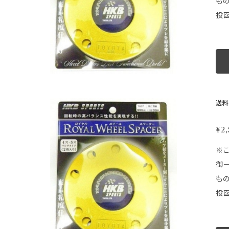
も
下
投函
ー
意】 ●配達日時及び曜日のご指定は出来ません。 ●配達が遅延した場合の補償はございません。 ●ゆうパケットの性質上梱包
ＰＣＤを必ずご確認くださ
等
際
梱
範
せん。
造元：HKB
等取
さ
走
送料
ご
最小
を
ジです。画像は品
¥2,
時
取
※こちらの商
ルバラ
御一読下さい。 ★ ★ ★ 注 意 
その
も
商
投函
や
意】 ●配達日時及び曜日のご指定は出来ません。 ●配達が遅延した場合の補償はございません。 ●ゆうパケットの性質上梱包
ください。 車種別適合表はこちらから https://store.sho
等