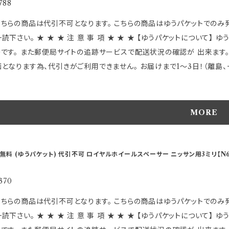
番T607です。 ～特徴～ ●3mm/5mm/7mmと、今までに無い サイズにより微妙なツライチセッティングのほか 従来
788
点でご連絡いたします ※仕様及び外観は改良のため、 予告なしで変更
付できない車種への装着が可能となりました。 ●従来のスペーサーとは違
品は代引不可となります。 こちらの商品はゆうパケットでのみ発送可能です。 お客様が楽しくお買い物が出来ますよう必ず
ンスも非常に良く、 ハンドリングへの振動を最小限に抑えることが可能です。 【 適 合 詳 細 】 ★この商品は主にレク
事 項 ★ ★ ★ 【ゆうパケットについて】 ゆうパケットは受け取りの受領が無く郵便ポストに投函 される
キ車の一部 その他の車両においてハブ径60mmで PCD-114.3の
のです。 また郵便局サイトの追跡サービスで配送状況の確認が 出来ます。
さい。 ※本体に商品管理の為ハブ径が 適合する代表的な主要メーカー
となります為、代引きがご利用できません。 お届けまで1～3日！（離島、一部地域を除く
車種にも ハブ径やＰＣＤ及び各サイズなどが適合すれば 装着は可能です
は 封筒
い。 車種別適合表はこちらから https://store.shopping.yahoo.co.jp/hkbsports/royaltoyot.htm ＊実
の簡単なものになります。 正規商品パッケージに入れられない物も有り、
発送される商品の品名刻印下部に画像には有りませんが製造上出てくる
包に関する御指定は出来ません。 上記に関する評価等は御遠慮ください。
MORE
囲の為 弊社合格としておりますのでご了承の上で購入下さい。 気にな
 ●ゆうパケットは保障がありませんので ご理解頂いた上でご利用下さい。 以上のことに関しまして発送後の【交換】や 【
 SPORTS MADE IN JAPAN 【重 要】 適合等分からないことや疑問があれば、 必ずご購入前にメールでお問合せ下
引上のトラブルには一切関知 しませんので慎重かつ十分御検討の上 御注文頂きます
い ご購入後の返品、交換はお受けできませんのでご注意下さい 発送に2
行時に発生するブレや振動を最小限に抑制 ●回転時の高バランス性能を実
無料 (ゆうパケット) 代引不可 ロイヤルホイールスペーサー ニッサン用3ミリ【N6
注文時のタイミングによっては、 別店舗での販売もしておりますので、 
限に ●アルミダイカスト製で高精度・高強度を実現 ●外径136mm ●
キャンセルさせて頂く場合があります 受注後のメールでお知らせしますの
番T607です。 ～特徴～ ●3mm/5mm/7mmと、今までに無い サイズにより微妙なツライチセッティングのほか 従来
370
点でご連絡いたします ※仕様及び外観は改良のため、 予告なしで変更
付できない車種への装着が可能となりました。 ●従来のスペーサーとは違
品は代引不可となります。 こちらの商品はゆうパケットでのみ発送可能です。 お客様が楽しくお買い物が出来ますよう必ず
ンスも非常に良く、 ハンドリングへの振動を最小限に抑えることが可能です。 【 適 合 詳 細 】 ★この商品は主にレク
事 項 ★ ★ ★ 【ゆうパケットについて】 ゆうパケットは受け取りの受領が無く郵便ポストに投函 される
キ車の一部 その他の車両においてハブ径60mmで PCD-114.3の