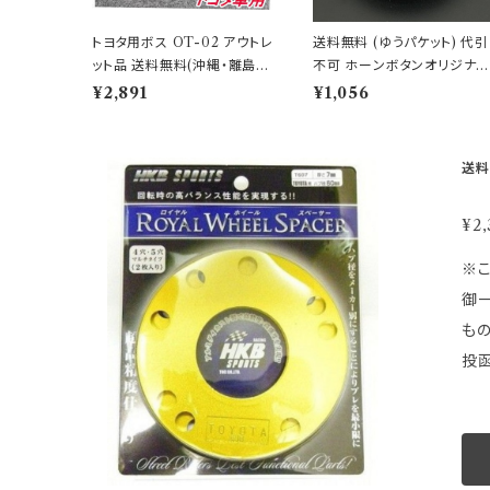
トヨタ用ボス OT-02 アウトレ
送料無料 (ゆうパケット) 代引
ット品 送料無料(沖縄・離島除
不可 ホーンボタンオリジナル
く)代引不可
ブラック 【HB-11】
¥2,891
¥1,056
送料
¥2,
※こちらの商
御一読下さい。 ★ ★ ★ 注 意 
も
投函
意】 ●配達日時及び曜日のご指定は出来ません。 ●配達が遅延した場合の補償はございません。 ●ゆうパケットの性質上梱包
等
梱
せん。