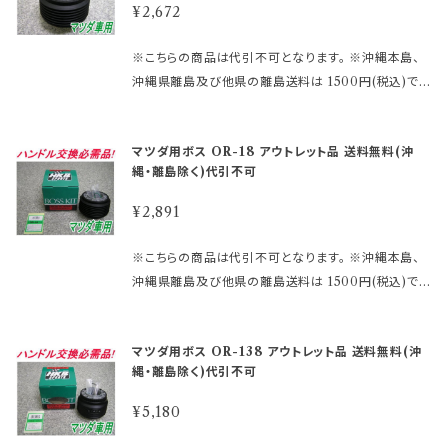
kuten.ne.jp/gold/hkbsports/rakutensyochuui.h
ット商品ご購入のご注意】 ●アウトレット品にご理解が
¥2,672
エアバックダミーハーネスが必要な、お車も ございま
tm ご注文時のタイミングによっては在庫切れの場合
ある方のみご注文下さい。 アウトレット商品の為、原則
す。 分からないことや疑問があれば、お問合せ下さい。
があります。 その場合、誠に勝手ながらご注文をキャン
として商品の機能的な不具合 以外は返品・交換はお
※こちらの商品は代引不可となります。 ※沖縄本島、
御購入前に必ず下記をご確認の上御注文して下さい。
セルさせて頂く 場合がございます。 受注後のメールで
受けできません。 ノークレーム、ノーリターンにてお願
沖縄県離島及び他県の離島送料は 1500円(税込)で
アウトレット商品を激安大提供! ●当店では、箱キズあ
お知らせ致しますのでご了承願います。 ※MOMOレ
い申し上げます。 尚、外観のキズ等は対応外となりま
す。 ご注文後、金額を修正しご連絡いたします。 まずは
り未使用品・流通店舗棚ズレ未使用品と いった通常販
ースハンドル及びその他のハンドルで、ホーン ボタン
す。 発送について どの商品と組み合わせていただいて
車検証に記載されている型式・年式をご確認して 下さ
売できなくなった商品をメーカー直営・格安価格 にて
の裏側構造が、＋と－の2極端子になっているタイプ
マツダ用ボス OR-18 アウトレット品 送料無料(沖
も送料は1個分から 変わりません。 地域により運送便
い。 適合に関しては http://www.rakuten.ne.jp/gol
販売しております。 未開封の為、中身は未使用良品と
を取り付ける際にMOMOアースキットが必要になり
縄・離島除く)代引不可
を変えております。御了承ください。 郵パック・定形外は
d/hkbsports/matudarakuten.htm http://www.ra
なります。 数量限定に付き早い者勝ちです!! 【アウトレ
ます。 2極両方に配線しないとホーンが鳴りません。 ※
扱っておりません。 ●ノークレームノーリターンを基本
kuten.ne.jp/gold/hkbsports/rakutensyochuui.h
ット商品ご購入のご注意】 ●アウトレット品にご理解が
¥2,891
エアバックダミーハーネスが必要な、お車も ございま
にお願いいたします。
tm ご注文時のタイミングによっては在庫切れの場合
ある方のみご注文下さい。 アウトレット商品の為、原則
す。 分からないことや疑問があれば、お問合せ下さい。
があります。 その場合、誠に勝手ながらご注文をキャン
として商品の機能的な不具合 以外は返品・交換はお
※こちらの商品は代引不可となります。 ※沖縄本島、
御購入前に必ず下記をご確認の上御注文して下さい。
セルさせて頂く 場合がございます。 受注後のメールで
受けできません。 ノークレーム、ノーリターンにてお願
沖縄県離島及び他県の離島送料は 1500円(税込)で
アウトレット商品を激安大提供! ●当店では、箱キズあ
お知らせ致しますのでご了承願います。 ※MOMOレ
い申し上げます。 尚、外観のキズ等は対応外となりま
す。 ご注文後、金額を修正しご連絡いたします。 まずは
り未使用品・流通店舗棚ズレ未使用品と いった通常販
ースハンドル及びその他のハンドルで、ホーン ボタン
す。
車検証に記載されている型式・年式をご確認して 下さ
売できなくなった商品をメーカー直営・格安価格 にて
の裏側構造が、＋と－の2極端子になっているタイプ
マツダ用ボス OR-138 アウトレット品 送料無料(沖
い。 適合に関しては http://www.rakuten.ne.jp/gol
販売しております。 未開封の為、中身は未使用良品と
を取り付ける際にMOMOアースキットが必要になり
縄・離島除く)代引不可
d/hkbsports/matudarakuten.htm http://www.ra
なります。 数量限定に付き早い者勝ちです!! 【アウトレ
ます。 2極両方に配線しないとホーンが鳴りません。 ※
kuten.ne.jp/gold/hkbsports/rakutensyochuui.h
ット商品ご購入のご注意】 ●アウトレット品にご理解が
¥5,180
エアバックダミーハーネスが必要な、お車も ございま
tm ご注文時のタイミングによっては在庫切れの場合
ある方のみご注文下さい。 アウトレット商品の為、原則
す。 分からないことや疑問があれば、お問合せ下さい。