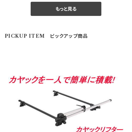
売できなくなった商品をメーカー直営・格安価格 にて
の裏側構造が、＋と－の2極端子になっているタイプ
い。 適合に関しては http://www.rakuten.ne.jp/gol
販売しております。 未開封の為、中身は未使用良品と
もっと見る
を取り付ける際にMOMOアースキットが必要になり
d/hkbsports/matudarakuten.htm http://www.ra
なります。 数量限定に付き早い者勝ちです!! 【アウトレ
ます。 2極両方に配線しないとホーンが鳴りません。 ※
kuten.ne.jp/gold/hkbsports/rakutensyochuui.h
ット商品ご購入のご注意】 ●アウトレット品にご理解が
エアバックダミーハーネスが必要な、お車も ございま
tm ご注文時のタイミングによっては在庫切れの場合
ある方のみご注文下さい。 アウトレット商品の為、原則
す。 分からないことや疑問があれば、お問合せ下さい。
があります。 その場合、誠に勝手ながらご注文をキャン
PICKUP ITEM ピックアップ商品
として商品の機能的な不具合 以外は返品・交換はお
御購入前に必ず下記をご確認の上御注文して下さい。
セルさせて頂く 場合がございます。 受注後のメールで
受けできません。 ノークレーム、ノーリターンにてお願
アウトレット商品を激安大提供! ●当店では、箱キズあ
お知らせ致しますのでご了承願います。 ※MOMOレ
い申し上げます。 尚、外観のキズ等は対応外となりま
り未使用品・流通店舗棚ズレ未使用品と いった通常販
ースハンドル及びその他のハンドルで、ホーン ボタン
す。
売できなくなった商品をメーカー直営・格安価格 にて
の裏側構造が、＋と－の2極端子になっているタイプ
販売しております。 未開封の為、中身は未使用良品と
を取り付ける際にMOMOアースキットが必要になり
なります。 数量限定に付き早い者勝ちです!! 【アウトレ
ます。 2極両方に配線しないとホーンが鳴りません。 ※
ット商品ご購入のご注意】 ●アウトレット品にご理解が
エアバックダミーハーネスが必要な、お車も ございま
ある方のみご注文下さい。 アウトレット商品の為、原則
す。 分からないことや疑問があれば、お問合せ下さい。
として商品の機能的な不具合 以外は返品・交換はお
御購入前に必ず下記をご確認の上御注文して下さい。
受けできません。 ノークレーム、ノーリターンにてお願
アウトレット商品を激安大提供! ●当店では、箱キズあ
い申し上げます。 尚、外観のキズ等は対応外となりま
り未使用品・流通店舗棚ズレ未使用品と いった通常販
す。
売できなくなった商品をメーカー直営・格安価格 にて
販売しております。 未開封の為、中身は未使用良品と