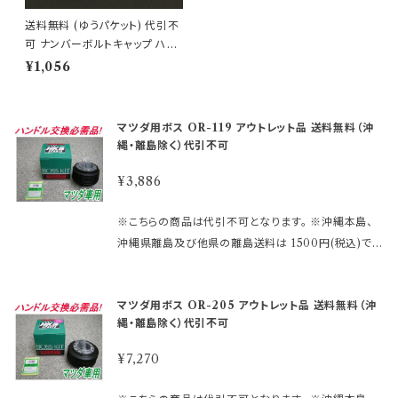
送料無料 (ゆうパケット) 代引不
可 ナンバーボルトキャップ ハイ
ビスカス/ブルー【HK-74】
¥1,056
マツダ用ボス OR-119 アウトレット品 送料無料（沖
縄・離島除く）代引不可
¥3,886
※こちらの商品は代引不可となります。 ※沖縄本島、
沖縄県離島及び他県の離島送料は 1500円(税込)で
す。 ご注文後、金額を修正しご連絡いたします。 まずは
車検証に記載されている型式・年式をご確認して 下さ
マツダ用ボス OR-205 アウトレット品 送料無料（沖
い。 適合に関しては http://www.rakuten.ne.jp/gol
縄・離島除く）代引不可
d/hkbsports/matudarakuten.htm http://www.ra
kuten.ne.jp/gold/hkbsports/rakutensyochuui.h
¥7,270
tm ご注文時のタイミングによっては在庫切れの場合
があります。 その場合、誠に勝手ながらご注文をキャン