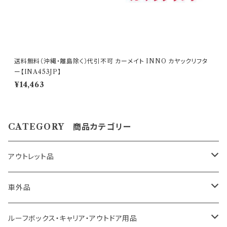
なります。 数量限定に付き早い者勝ちです!! 【アウトレ
ット商品ご購入のご注意】 ●アウトレット品にご理解が
ある方のみご注文下さい。 アウトレット商品の為、原則
として商品の機能的な不具合 以外は返品・交換はお
受けできません。 ノークレーム、ノーリターンにてお願
送料無料（沖縄・離島除く）代引不可 カーメイト INNO カヤックリフタ
い申し上げます。 尚、外観のキズ等は対応外となりま
ー【INA453JP】
す。
¥14,463
CATEGORY 商品カテゴリー
アウトレット品
トヨタ車用 ボス
車外品
ニッサン車用 ボス
LED、HID、ハロゲン、ポジション
ルーフボックス・キャリア・アウトドア用品