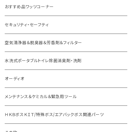
外車用 ボス
おすすめ品ワッツコーナー
セキュリティ・セーフティ
空気清浄器＆脱臭器＆芳香剤＆フィルター
水洗式ポータブルトイレ除菌消臭剤・洗剤
オーディオ
メンテナンス＆ケミカル＆緊急用ツール
ＨＫＢボスＫＩＴ/特殊ボス/エアバックボス関連パーツ