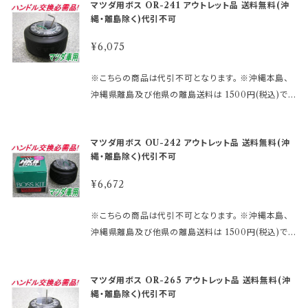
の裏側構造が、＋と－の2極端子になっているタイプ
マツダ用ボス OR-241 アウトレット品 送料無料(沖
い。 適合に関しては http://www.rakuten.ne.jp/gol
販売しております。 未開封の為、中身は未使用良品と
を取り付ける際にMOMOアースキットが必要になり
縄・離島除く)代引不可
d/hkbsports/matudarakuten.htm http://www.ra
なります。 数量限定に付き早い者勝ちです!! 【アウトレ
ます。 2極両方に配線しないとホーンが鳴りません。 ※
kuten.ne.jp/gold/hkbsports/rakutensyochuui.h
ット商品ご購入のご注意】 ●アウトレット品にご理解が
¥6,075
エアバックダミーハーネスが必要な、お車も ございま
tm ご注文時のタイミングによっては在庫切れの場合
ある方のみご注文下さい。 アウトレット商品の為、原則
す。 分からないことや疑問があれば、お問合せ下さい。
があります。 その場合、誠に勝手ながらご注文をキャン
として商品の機能的な不具合 以外は返品・交換はお
※こちらの商品は代引不可となります。 ※沖縄本島、
御購入前に必ず下記をご確認の上御注文して下さい。
セルさせて頂く 場合がございます。 受注後のメールで
受けできません。 ノークレーム、ノーリターンにてお願
沖縄県離島及び他県の離島送料は 1500円(税込)で
アウトレット商品を激安大提供! ●当店では、箱キズあ
お知らせ致しますのでご了承願います。 ※MOMOレ
い申し上げます。 尚、外観のキズ等は対応外となりま
す。 ご注文後、金額を修正しご連絡いたします。 まずは
り未使用品・流通店舗棚ズレ未使用品と いった通常販
ースハンドル及びその他のハンドルで、ホーン ボタン
す。
車検証に記載されている型式・年式をご確認して 下さ
売できなくなった商品をメーカー直営・格安価格 にて
の裏側構造が、＋と－の2極端子になっているタイプ
マツダ用ボス OU-242 アウトレット品 送料無料(沖
い。 適合に関しては http://www.rakuten.ne.jp/gol
販売しております。 未開封の為、中身は未使用良品と
を取り付ける際にMOMOアースキットが必要になり
縄・離島除く)代引不可
d/hkbsports/matudarakuten.htm http://www.ra
なります。 数量限定に付き早い者勝ちです!! 【アウトレ
ます。 2極両方に配線しないとホーンが鳴りません。 ※
kuten.ne.jp/gold/hkbsports/rakutensyochuui.h
ット商品ご購入のご注意】 ●アウトレット品にご理解が
¥6,672
エアバックダミーハーネスが必要な、お車も ございま
tm ご注文時のタイミングによっては在庫切れの場合
ある方のみご注文下さい。 アウトレット商品の為、原則
す。 分からないことや疑問があれば、お問合せ下さい。
があります。 その場合、誠に勝手ながらご注文をキャン
として商品の機能的な不具合 以外は返品・交換はお
※こちらの商品は代引不可となります。 ※沖縄本島、
御購入前に必ず下記をご確認の上御注文して下さい。
セルさせて頂く 場合がございます。 受注後のメールで
受けできません。 ノークレーム、ノーリターンにてお願
沖縄県離島及び他県の離島送料は 1500円(税込)で
アウトレット商品を激安大提供! ●当店では、箱キズあ
お知らせ致しますのでご了承願います。 ※MOMOレ
い申し上げます。 尚、外観のキズ等は対応外となりま
す。 ご注文後、金額を修正しご連絡いたします。 まずは
り未使用品・流通店舗棚ズレ未使用品と いった通常販
ースハンドル及びその他のハンドルで、ホーン ボタン
す。
車検証に記載されている型式・年式をご確認して 下さ
売できなくなった商品をメーカー直営・格安価格 にて
の裏側構造が、＋と－の2極端子になっているタイプ
マツダ用ボス OR-265 アウトレット品 送料無料(沖
い。 適合に関しては http://www.rakuten.ne.jp/gol
販売しております。 未開封の為、中身は未使用良品と
を取り付ける際にMOMOアースキットが必要になり
縄・離島除く)代引不可
d/hkbsports/matudarakuten.htm http://www.ra
なります。 数量限定に付き早い者勝ちです!! 【アウトレ