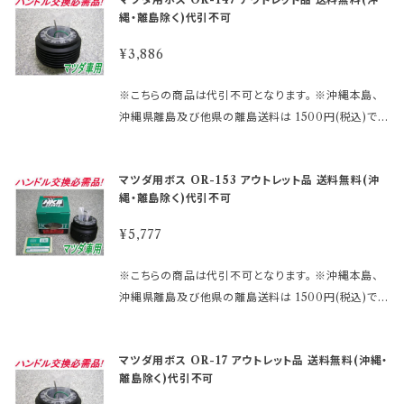
い。 適合に関しては http://www.rakuten.ne.jp/gol
販売しております。 未開封の為、中身は未使用良品と
線しないとホーンが鳴りません。 ※エアバックダミーハ
縄・離島除く)代引不可
d/hkbsports/matudarakuten.htm http://www.ra
なります。 数量限定に付き早い者勝ちです!! 【アウトレ
ーネスが必要な、お車も ございます。 分からないこと
kuten.ne.jp/gold/hkbsports/rakutensyochuui.h
ット商品ご購入のご注意】 ●アウトレット品にご理解が
¥3,886
や疑問があれば、お問合せ下さい。 御購入前に必ず下
tm ご注文時のタイミングによっては在庫切れの場合
ある方のみご注文下さい。 アウトレット商品の為、原則
記をご確認の上御注文して下さい。 アウトレット商品を
があります。 その場合、誠に勝手ながらご注文をキャン
として商品の機能的な不具合 以外は返品・交換はお
※こちらの商品は代引不可となります。 ※沖縄本島、
激安大提供! ●当店では、箱キズあり未使用品・流通店
セルさせて頂く 場合がございます。 受注後のメールで
受けできません。 ノークレーム、ノーリターンにてお願
沖縄県離島及び他県の離島送料は 1500円(税込)で
舗棚ズレ未使用品と いった通常販売できなくなった商
お知らせ致しますのでご了承願います。 ※MOMOレ
い申し上げます。 尚、外観のキズ等は対応外となりま
す。 ご注文後、金額を修正しご連絡いたします。 まずは
品をメーカー直営・格安価格 にて販売しております。
ースハンドル及びその他のハンドルで、ホーン ボタン
す。
車検証に記載されている型式・年式をご確認して 下さ
未開封の為、中身は未使用良品となります。 数量限定
の裏側構造が、＋と－の2極端子になっているタイプ
マツダ用ボス OR-153 アウトレット品 送料無料(沖
い。 適合に関しては http://www.rakuten.ne.jp/gol
に付き早い者勝ちです!! 【アウトレット商品ご購入のご
を取り付ける際にMOMOアースキットが必要になり
縄・離島除く)代引不可
d/hkbsports/matudarakuten.htm http://www.ra
注意】 ●アウトレット品にご理解がある方のみご注文
ます。 2極両方に配線しないとホーンが鳴りません。 ※
kuten.ne.jp/gold/hkbsports/rakutensyochuui.h
下さい。 アウトレット商品の為、原則として商品の機能
¥5,777
エアバックダミーハーネスが必要な、お車も ございま
tm ご注文時のタイミングによっては在庫切れの場合
的な不具合 以外は返品・交換はお受けできません。 ノ
す。 分からないことや疑問があれば、お問合せ下さい。
があります。 その場合、誠に勝手ながらご注文をキャン
ークレーム、ノーリターンにてお願い申し上げます。
※こちらの商品は代引不可となります。 ※沖縄本島、
御購入前に必ず下記をご確認の上御注文して下さい。
セルさせて頂く 場合がございます。 受注後のメールで
尚、外観のキズ等は対応外となります。
沖縄県離島及び他県の離島送料は 1500円(税込)で
アウトレット商品を激安大提供! ●当店では、箱キズあ
お知らせ致しますのでご了承願います。 ※MOMOレ
す。 ご注文後、金額を修正しご連絡いたします。 まずは
り未使用品・流通店舗棚ズレ未使用品と いった通常販
ースハンドル及びその他のハンドルで、ホーン ボタン
車検証に記載されている型式・年式をご確認して 下さ
売できなくなった商品をメーカー直営・格安価格 にて
の裏側構造が、＋と－の2極端子になっているタイプ
マツダ用ボス OR-17 アウトレット品 送料無料(沖縄・
い。 適合に関しては http://www.rakuten.ne.jp/gol
販売しております。 未開封の為、中身は未使用良品と
を取り付ける際にMOMOアースキットが必要になり
離島除く)代引不可
d/hkbsports/matudarakuten.htm http://www.ra
なります。 数量限定に付き早い者勝ちです!! 【アウトレ
ます。 2極両方に配線しないとホーンが鳴りません。 ※