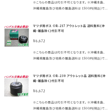
があります。 その場合、誠に勝手ながらご注文をキャン
として商品の機能的な不具合 以外は返品・交換はお
※こちらの商品は代引不可となります。 ※沖縄本島、
御購入前に必ず下記をご確認の上御注文して下さい。
セルさせて頂く 場合がございます。 受注後のメールで
受けできません。 ノークレーム、ノーリターンにてお願
沖縄県離島及び他県の離島送料は 1500円(税込)で
アウトレット商品を激安大提供! ●当店では、箱キズあ
お知らせ致しますのでご了承願います。 ※MOMOレ
い申し上げます。 尚、外観のキズ等は対応外となりま
す。 ご注文後、金額を修正しご連絡いたします。 まずは
り未使用品・流通店舗棚ズレ未使用品と いった通常販
ースハンドル及びその他のハンドルで、ホーン ボタン
す。
車検証に記載されている型式・年式をご確認して 下さ
売できなくなった商品をメーカー直営・格安価格 にて
の裏側構造が、＋と－の2極端子になっているタイプ
マツダ用ボス OR-217 アウトレット品 送料無料(沖
い。 適合に関しては http://www.rakuten.ne.jp/gol
販売しております。 未開封の為、中身は未使用良品と
を取り付ける際にMOMOアースキットが必要になり
縄・離島除く)代引不可
d/hkbsports/matudarakuten.htm http://www.ra
なります。 数量限定に付き早い者勝ちです!! 【アウトレ
ます。 2極両方に配線しないとホーンが鳴りません。 ※
kuten.ne.jp/gold/hkbsports/rakutensyochuui.h
ット商品ご購入のご注意】 ●アウトレット品にご理解が
¥6,672
エアバックダミーハーネスが必要な、お車も ございま
tm ご注文時のタイミングによっては在庫切れの場合
ある方のみご注文下さい。 アウトレット商品の為、原則
す。 分からないことや疑問があれば、お問合せ下さい。
があります。 その場合、誠に勝手ながらご注文をキャン
として商品の機能的な不具合 以外は返品・交換はお
※こちらの商品は代引不可となります。 ※沖縄本島、
御購入前に必ず下記をご確認の上御注文して下さい。
セルさせて頂く 場合がございます。 受注後のメールで
受けできません。 ノークレーム、ノーリターンにてお願
沖縄県離島及び他県の離島送料は 1500円(税込)で
アウトレット商品を激安大提供! ●当店では、箱キズあ
お知らせ致しますのでご了承願います。 ※MOMOレ
い申し上げます。 尚、外観のキズ等は対応外となりま
す。 ご注文後、金額を修正しご連絡いたします。 まずは
り未使用品・流通店舗棚ズレ未使用品と いった通常販
ースハンドル及びその他のハンドルで、ホーン ボタン
す。
車検証に記載されている型式・年式をご確認して 下さ
売できなくなった商品をメーカー直営・格安価格 にて
の裏側構造が、＋と－の2極端子になっているタイプ
マツダ用ボス OR-230 アウトレット品 送料無料(沖
い。 適合に関しては http://www.rakuten.ne.jp/gol
販売しております。 未開封の為、中身は未使用良品と
を取り付ける際にMOMOアースキットが必要になり
縄・離島除く)代引不可
d/hkbsports/matudarakuten.htm http://www.ra
なります。 数量限定に付き早い者勝ちです!! 【アウトレ
ます。 2極両方に配線しないとホーンが鳴りません。 ※
kuten.ne.jp/gold/hkbsports/rakutensyochuui.h
ット商品ご購入のご注意】 ●アウトレット品にご理解が
¥6,672
エアバックダミーハーネスが必要な、お車も ございま
tm ご注文時のタイミングによっては在庫切れの場合
ある方のみご注文下さい。 アウトレット商品の為、原則
す。 分からないことや疑問があれば、お問合せ下さい。
があります。 その場合、誠に勝手ながらご注文をキャン
として商品の機能的な不具合 以外は返品・交換はお
※こちらの商品は代引不可となります。 ※沖縄本島、
御購入前に必ず下記をご確認の上御注文して下さい。
セルさせて頂く 場合がございます。 受注後のメールで
受けできません。 ノークレーム、ノーリターンにてお願
沖縄県離島及び他県の離島送料は 1500円(税込)で
アウトレット商品を激安大提供! ●当店では、箱キズあ