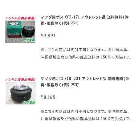
お知らせ致しますのでご了承願います。 ※MOMOレ
い申し上げます。 尚、外観のキズ等は対応外となりま
す。 ご注文後、金額を修正しご連絡いたします。 まずは
り未使用品・流通店舗棚ズレ未使用品と いった通常販
ースハンドル及びその他のハンドルで、ホーン ボタン
す。
車検証に記載されている型式・年式をご確認して 下さ
売できなくなった商品をメーカー直営・格安価格 にて
の裏側構造が、＋と－の2極端子になっているタイプ
マツダ用ボス OU-171 アウトレット品 送料無料(沖
い。 適合に関しては http://www.rakuten.ne.jp/gol
販売しております。 未開封の為、中身は未使用良品と
を取り付ける際にMOMOアースキットが必要になり
縄・離島除く)代引不可
d/hkbsports/matudarakuten.htm http://www.ra
なります。 数量限定に付き早い者勝ちです!! 【アウトレ
ます。 2極両方に配線しないとホーンが鳴りません。 ※
kuten.ne.jp/gold/hkbsports/rakutensyochuui.h
ット商品ご購入のご注意】 ●アウトレット品にご理解が
¥2,891
エアバックダミーハーネスが必要な、お車も ございま
tm ご注文時のタイミングによっては在庫切れの場合
ある方のみご注文下さい。 アウトレット商品の為、原則
す。 分からないことや疑問があれば、お問合せ下さい。
があります。 その場合、誠に勝手ながらご注文をキャン
として商品の機能的な不具合 以外は返品・交換はお
※こちらの商品は代引不可となります。 ※沖縄本島、
御購入前に必ず下記をご確認の上御注文して下さい。
セルさせて頂く 場合がございます。 受注後のメールで
受けできません。 ノークレーム、ノーリターンにてお願
沖縄県離島及び他県の離島送料は 1500円(税込)で
アウトレット商品を激安大提供! ●当店では、箱キズあ
お知らせ致しますのでご了承願います。 ※MOMOレ
い申し上げます。 尚、外観のキズ等は対応外となりま
す。 ご注文後、金額を修正しご連絡いたします。 まずは
り未使用品・流通店舗棚ズレ未使用品と いった通常販
ースハンドル及びその他のハンドルで、ホーン ボタン
す。
車検証に記載されている型式・年式をご確認して 下さ
売できなくなった商品をメーカー直営・格安価格 にて
の裏側構造が、＋と－の2極端子になっているタイプ
マツダ用ボス OR-231 アウトレット品 送料無料(沖
い。 適合に関しては http://www.rakuten.ne.jp/gol
販売しております。 未開封の為、中身は未使用良品と
を取り付ける際にMOMOアースキットが必要になり
縄・離島除く)代引不可
d/hkbsports/matudarakuten.htm http://www.ra
なります。 数量限定に付き早い者勝ちです!! 【アウトレ
ます。 2極両方に配線しないとホーンが鳴りません。 ※
kuten.ne.jp/gold/hkbsports/rakutensyochuui.h
ット商品ご購入のご注意】 ●アウトレット品にご理解が
¥8,165
エアバックダミーハーネスが必要な、お車も ございま
tm ご注文時のタイミングによっては在庫切れの場合
ある方のみご注文下さい。 アウトレット商品の為、原則
す。 分からないことや疑問があれば、お問合せ下さい。
があります。 その場合、誠に勝手ながらご注文をキャン
として商品の機能的な不具合 以外は返品・交換はお
※こちらの商品は代引不可となります。 ※沖縄本島、
御購入前に必ず下記をご確認の上御注文して下さい。
セルさせて頂く 場合がございます。 受注後のメールで
受けできません。 ノークレーム、ノーリターンにてお願
沖縄県離島及び他県の離島送料は 1500円(税込)で
アウトレット商品を激安大提供! ●当店では、箱キズあ
お知らせ致しますのでご了承願います。 ※MOMOレ
い申し上げます。 尚、外観のキズ等は対応外となりま
す。 ご注文後、金額を修正しご連絡いたします。 まずは
り未使用品・流通店舗棚ズレ未使用品と いった通常販
ースハンドル及びその他のハンドルで、ホーン ボタン
す。
車検証に記載されている型式・年式をご確認して 下さ
売できなくなった商品をメーカー直営・格安価格 にて