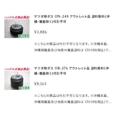
アウトレット商品を激安大提供! ●当店では、箱キズあ
お知らせ致しますのでご了承願います。 ※MOMOレ
い申し上げます。 尚、外観のキズ等は対応外となりま
す。 ご注文後、金額を修正しご連絡いたします。 まずは
り未使用品・流通店舗棚ズレ未使用品と いった通常販
ースハンドル及びその他のハンドルで、ホーン ボタン
す。
車検証に記載されている型式・年式をご確認して 下さ
売できなくなった商品をメーカー直営・格安価格 にて
の裏側構造が、＋と－の2極端子になっているタイプ
マツダ用ボス ON-240 アウトレット品 送料無料(沖
い。 適合に関しては http://www.rakuten.ne.jp/gol
販売しております。 未開封の為、中身は未使用良品と
を取り付ける際にMOMOアースキットが必要になり
縄・離島除く)代引不可
d/hkbsports/matudarakuten.htm http://www.ra
なります。 数量限定に付き早い者勝ちです!! 【アウトレ
ます。 2極両方に配線しないとホーンが鳴りません。 ※
kuten.ne.jp/gold/hkbsports/rakutensyochuui.h
ット商品ご購入のご注意】 ●アウトレット品にご理解が
¥3,886
エアバックダミーハーネスが必要な、お車も ございま
tm ご注文時のタイミングによっては在庫切れの場合
ある方のみご注文下さい。 アウトレット商品の為、原則
す。 分からないことや疑問があれば、お問合せ下さい。
があります。 その場合、誠に勝手ながらご注文をキャン
として商品の機能的な不具合 以外は返品・交換はお
※こちらの商品は代引不可となります。 ※沖縄本島、
御購入前に必ず下記をご確認の上御注文して下さい。
セルさせて頂く 場合がございます。 受注後のメールで
受けできません。 ノークレーム、ノーリターンにてお願
沖縄県離島及び他県の離島送料は 1500円(税込)で
アウトレット商品を激安大提供! ●当店では、箱キズあ
お知らせ致しますのでご了承願います。 ※MOMOレ
い申し上げます。 尚、外観のキズ等は対応外となりま
す。 ご注文後、金額を修正しご連絡いたします。 まずは
り未使用品・流通店舗棚ズレ未使用品と いった通常販
ースハンドル及びその他のハンドルで、ホーン ボタン
す。
車検証に記載されている型式・年式をご確認して 下さ
売できなくなった商品をメーカー直営・格安価格 にて
の裏側構造が、＋と－の2極端子になっているタイプ
マツダ用ボス OR-276 アウトレット品 送料無料(沖
い。 適合に関しては http://www.rakuten.ne.jp/gol
販売しております。 未開封の為、中身は未使用良品と
を取り付ける際にMOMOアースキットが必要になり
縄・離島除く)代引不可
d/hkbsports/matudarakuten.htm http://www.ra
なります。 数量限定に付き早い者勝ちです!! 【アウトレ
ます。 2極両方に配線しないとホーンが鳴りません。 ※
kuten.ne.jp/gold/hkbsports/rakutensyochuui.h
ット商品ご購入のご注意】 ●アウトレット品にご理解が
¥8,165
エアバックダミーハーネスが必要な、お車も ございま
tm ご注文時のタイミングによっては在庫切れの場合
ある方のみご注文下さい。 アウトレット商品の為、原則
す。 分からないことや疑問があれば、お問合せ下さい。
があります。 その場合、誠に勝手ながらご注文をキャン
として商品の機能的な不具合 以外は返品・交換はお
※こちらの商品は代引不可となります。 ※沖縄本島、
御購入前に必ず下記をご確認の上御注文して下さい。
セルさせて頂く 場合がございます。 受注後のメールで
受けできません。 ノークレーム、ノーリターンにてお願
沖縄県離島及び他県の離島送料は 1500円(税込)で
アウトレット商品を激安大提供! ●当店では、箱キズあ
お知らせ致しますのでご了承願います。 ※MOMOレ
い申し上げます。 尚、外観のキズ等は対応外となりま
す。 ご注文後、金額を修正しご連絡いたします。 まずは
り未使用品・流通店舗棚ズレ未使用品と いった通常販
ースハンドル及びその他のハンドルで、ホーン ボタン
す。
車検証に記載されている型式・年式をご確認して 下さ