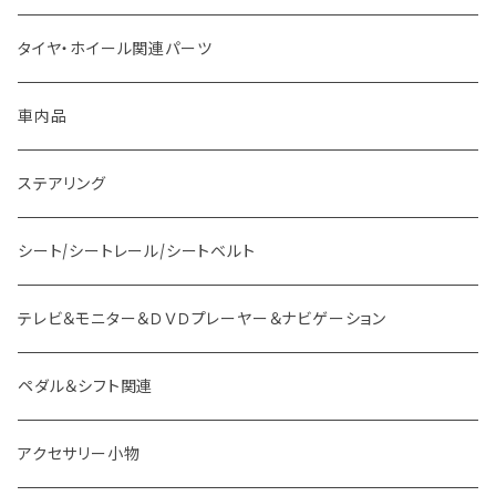
ホンダ車用 ボス
その他
タイヤ・ホイール関連パーツ
マツダ車用 ボス
ステー
車内品
ミツビシ車用 ボス
バー
ステアリング
スバル車用 ボス
フック
シート/シートレール/シートベルト
スズキ車用 ボス
テレビ＆モニター＆ＤＶＤプレーヤー＆ナビゲーション
ダイハツ車用 ボス
ペダル＆シフト関連
イスズ車用 ボス
アクセサリー小物