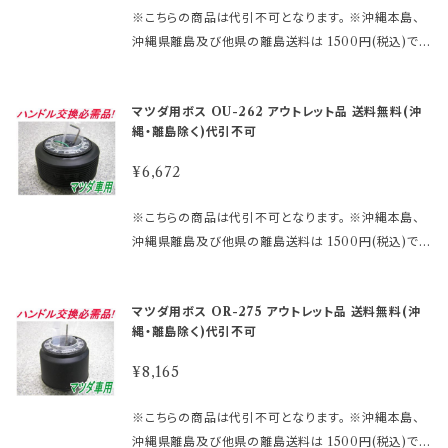
す。 分からないことや疑問があれば、お問合せ下さい。
があります。 その場合、誠に勝手ながらご注文をキャン
として商品の機能的な不具合 以外は返品・交換はお
※こちらの商品は代引不可となります。 ※沖縄本島、
御購入前に必ず下記をご確認の上御注文して下さい。
セルさせて頂く 場合がございます。 受注後のメールで
受けできません。 ノークレーム、ノーリターンにてお願
沖縄県離島及び他県の離島送料は 1500円(税込)で
アウトレット商品を激安大提供! ●当店では、箱キズあ
お知らせ致しますのでご了承願います。 ※MOMOレ
い申し上げます。 尚、外観のキズ等は対応外となりま
す。 ご注文後、金額を修正しご連絡いたします。 まずは
り未使用品・流通店舗棚ズレ未使用品と いった通常販
ースハンドル及びその他のハンドルで、ホーン ボタン
す。
車検証に記載されている型式・年式をご確認して 下さ
売できなくなった商品をメーカー直営・格安価格 にて
の裏側構造が、＋と－の2極端子になっているタイプ
マツダ用ボス OU-262 アウトレット品 送料無料(沖
い。 適合に関しては http://www.rakuten.ne.jp/gol
販売しております。 未開封の為、中身は未使用良品と
を取り付ける際にMOMOアースキットが必要になり
縄・離島除く)代引不可
d/hkbsports/matudarakuten.htm http://www.ra
なります。 数量限定に付き早い者勝ちです!! 【アウトレ
ます。 2極両方に配線しないとホーンが鳴りません。 ※
kuten.ne.jp/gold/hkbsports/rakutensyochuui.h
ット商品ご購入のご注意】 ●アウトレット品にご理解が
¥6,672
エアバックダミーハーネスが必要な、お車も ございま
tm ご注文時のタイミングによっては在庫切れの場合
ある方のみご注文下さい。 アウトレット商品の為、原則
す。 分からないことや疑問があれば、お問合せ下さい。
があります。 その場合、誠に勝手ながらご注文をキャン
として商品の機能的な不具合 以外は返品・交換はお
※こちらの商品は代引不可となります。 ※沖縄本島、
御購入前に必ず下記をご確認の上御注文して下さい。
セルさせて頂く 場合がございます。 受注後のメールで
受けできません。 ノークレーム、ノーリターンにてお願
沖縄県離島及び他県の離島送料は 1500円(税込)で
アウトレット商品を激安大提供! ●当店では、箱キズあ
お知らせ致しますのでご了承願います。 ※MOMOレ
い申し上げます。 尚、外観のキズ等は対応外となりま
す。 ご注文後、金額を修正しご連絡いたします。 まずは
り未使用品・流通店舗棚ズレ未使用品と いった通常販
ースハンドル及びその他のハンドルで、ホーン ボタン
す。
車検証に記載されている型式・年式をご確認して 下さ
売できなくなった商品をメーカー直営・格安価格 にて
の裏側構造が、＋と－の2極端子になっているタイプ
マツダ用ボス OR-275 アウトレット品 送料無料(沖
い。 適合に関しては http://www.rakuten.ne.jp/gol
販売しております。 未開封の為、中身は未使用良品と
を取り付ける際にMOMOアースキットが必要になり
縄・離島除く)代引不可
d/hkbsports/matudarakuten.htm http://www.ra
なります。 数量限定に付き早い者勝ちです!! 【アウトレ
ます。 2極両方に配線しないとホーンが鳴りません。 ※
kuten.ne.jp/gold/hkbsports/rakutensyochuui.h
ット商品ご購入のご注意】 ●アウトレット品にご理解が
¥8,165
エアバックダミーハーネスが必要な、お車も ございま
tm ご注文時のタイミングによっては在庫切れの場合
ある方のみご注文下さい。 アウトレット商品の為、原則
す。 分からないことや疑問があれば、お問合せ下さい。
があります。 その場合、誠に勝手ながらご注文をキャン
として商品の機能的な不具合 以外は返品・交換はお
※こちらの商品は代引不可となります。 ※沖縄本島、
御購入前に必ず下記をご確認の上御注文して下さい。
セルさせて頂く 場合がございます。 受注後のメールで
受けできません。 ノークレーム、ノーリターンにてお願
沖縄県離島及び他県の離島送料は 1500円(税込)で