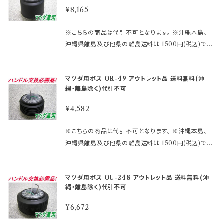
ます。 2極両方に配線しないとホーンが鳴りません。 ※
kuten.ne.jp/gold/hkbsports/rakutensyochuui.h
ット商品ご購入のご注意】 ●アウトレット品にご理解が
¥8,165
エアバックダミーハーネスが必要な、お車も ございま
tm ご注文時のタイミングによっては在庫切れの場合
ある方のみご注文下さい。 アウトレット商品の為、原則
す。 分からないことや疑問があれば、お問合せ下さい。
があります。 その場合、誠に勝手ながらご注文をキャン
として商品の機能的な不具合 以外は返品・交換はお
※こちらの商品は代引不可となります。 ※沖縄本島、
御購入前に必ず下記をご確認の上御注文して下さい。
セルさせて頂く 場合がございます。 受注後のメールで
受けできません。 ノークレーム、ノーリターンにてお願
沖縄県離島及び他県の離島送料は 1500円(税込)で
アウトレット商品を激安大提供! ●当店では、箱キズあ
お知らせ致しますのでご了承願います。 ※MOMOレ
い申し上げます。 尚、外観のキズ等は対応外となりま
す。 ご注文後、金額を修正しご連絡いたします。 まずは
り未使用品・流通店舗棚ズレ未使用品と いった通常販
ースハンドル及びその他のハンドルで、ホーン ボタン
す。
車検証に記載されている型式・年式をご確認して 下さ
売できなくなった商品をメーカー直営・格安価格 にて
の裏側構造が、＋と－の2極端子になっているタイプ
マツダ用ボス OR-49 アウトレット品 送料無料(沖
い。 適合に関しては http://www.rakuten.ne.jp/gol
販売しております。 未開封の為、中身は未使用良品と
を取り付ける際にMOMOアースキットが必要になり
縄・離島除く)代引不可
d/hkbsports/matudarakuten.htm http://www.ra
なります。 数量限定に付き早い者勝ちです!! 【アウトレ
ます。 2極両方に配線しないとホーンが鳴りません。 ※
kuten.ne.jp/gold/hkbsports/rakutensyochuui.h
ット商品ご購入のご注意】 ●アウトレット品にご理解が
¥4,582
エアバックダミーハーネスが必要な、お車も ございま
tm ご注文時のタイミングによっては在庫切れの場合
ある方のみご注文下さい。 アウトレット商品の為、原則
す。 分からないことや疑問があれば、お問合せ下さい。
があります。 その場合、誠に勝手ながらご注文をキャン
として商品の機能的な不具合 以外は返品・交換はお
※こちらの商品は代引不可となります。 ※沖縄本島、
御購入前に必ず下記をご確認の上御注文して下さい。
セルさせて頂く 場合がございます。 受注後のメールで
受けできません。 ノークレーム、ノーリターンにてお願
沖縄県離島及び他県の離島送料は 1500円(税込)で
アウトレット商品を激安大提供! ●当店では、箱キズあ
お知らせ致しますのでご了承願います。 ※MOMOレ
い申し上げます。 尚、外観のキズ等は対応外となりま
す。 ご注文後、金額を修正しご連絡いたします。 まずは
り未使用品・流通店舗棚ズレ未使用品と いった通常販
ースハンドル及びその他のハンドルで、ホーン ボタン
す。
車検証に記載されている型式・年式をご確認して 下さ
売できなくなった商品をメーカー直営・格安価格 にて
の裏側構造が、＋と－の2極端子になっているタイプ
マツダ用ボス OU-248 アウトレット品 送料無料(沖
い。 適合に関しては http://www.rakuten.ne.jp/gol
販売しております。 未開封の為、中身は未使用良品と
を取り付ける際にMOMOアースキットが必要になり
縄・離島除く)代引不可
d/hkbsports/matudarakuten.htm http://www.ra
なります。 数量限定に付き早い者勝ちです!! 【アウトレ
ます。 2極両方に配線しないとホーンが鳴りません。 ※
kuten.ne.jp/gold/hkbsports/rakutensyochuui.h
ット商品ご購入のご注意】 ●アウトレット品にご理解が
¥6,672
エアバックダミーハーネスが必要な、お車も ございま
tm ご注文時のタイミングによっては在庫切れの場合
ある方のみご注文下さい。 アウトレット商品の為、原則