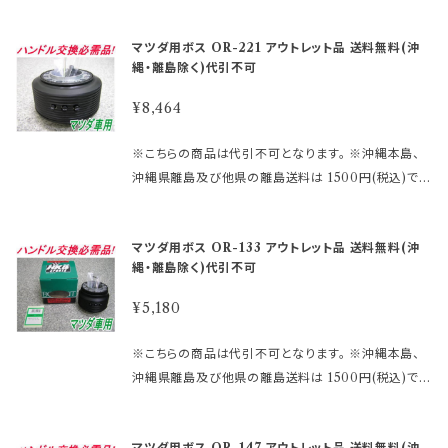
い申し上げます。 尚、外観のキズ等は対応外となりま
す。 ご注文後、金額を修正しご連絡いたします。 まずは
り未使用品・流通店舗棚ズレ未使用品と いった通常販
ースハンドル及びその他のハンドルで、ホーン ボタン
す。
車検証に記載されている型式・年式をご確認して 下さ
売できなくなった商品をメーカー直営・格安価格 にて
の裏側構造が、＋と－の2極端子になっているタイプ
マツダ用ボス OR-221 アウトレット品 送料無料(沖
い。 適合に関しては http://www.rakuten.ne.jp/gol
販売しております。 未開封の為、中身は未使用良品と
を取り付ける際にMOMOアースキットが必要になり
縄・離島除く)代引不可
d/hkbsports/matudarakuten.htm http://www.ra
なります。 数量限定に付き早い者勝ちです!! 【アウトレ
ます。 2極両方に配線しないとホーンが鳴りません。 ※
kuten.ne.jp/gold/hkbsports/rakutensyochuui.h
ット商品ご購入のご注意】 ●アウトレット品にご理解が
¥8,464
エアバックダミーハーネスが必要な、お車も ございま
tm ご注文時のタイミングによっては在庫切れの場合
ある方のみご注文下さい。 アウトレット商品の為、原則
す。 分からないことや疑問があれば、お問合せ下さい。
があります。 その場合、誠に勝手ながらご注文をキャン
として商品の機能的な不具合 以外は返品・交換はお
※こちらの商品は代引不可となります。 ※沖縄本島、
御購入前に必ず下記をご確認の上御注文して下さい。
セルさせて頂く 場合がございます。 受注後のメールで
受けできません。 ノークレーム、ノーリターンにてお願
沖縄県離島及び他県の離島送料は 1500円(税込)で
アウトレット商品を激安大提供! ●当店では、箱キズあ
お知らせ致しますのでご了承願います。 ※MOMOレ
い申し上げます。 尚、外観のキズ等は対応外となりま
す。 ご注文後、金額を修正しご連絡いたします。 まずは
り未使用品・流通店舗棚ズレ未使用品と いった通常販
ースハンドル及びその他のハンドルで、ホーン ボタン
す。
車検証に記載されている型式・年式をご確認して 下さ
売できなくなった商品をメーカー直営・格安価格 にて
の裏側構造が、＋と－の2極端子になっているタイプ
マツダ用ボス OR-133 アウトレット品 送料無料(沖
い。 適合に関しては http://www.rakuten.ne.jp/gol
販売しております。 未開封の為、中身は未使用良品と
を取り付ける際にMOMOアースキットが必要になり
縄・離島除く)代引不可
d/hkbsports/matudarakuten.htm ご注文時のタイ
なります。 数量限定に付き早い者勝ちです!! 【アウトレ
ます。 2極両方に配線しないとホーンが鳴りません。 ※
ミングによっては在庫切れの場合があります。 その場
ット商品ご購入のご注意】 ●アウトレット品にご理解が
¥5,180
エアバックダミーハーネスが必要な、お車も ございま
合、誠に勝手ながらご注文をキャンセルさせて頂く 場
ある方のみご注文下さい。 アウトレット商品の為、原則
す。 分からないことや疑問があれば、お問合せ下さい。
合がございます。 受注後のメールでお知らせ致します
として商品の機能的な不具合 以外は返品・交換はお
※こちらの商品は代引不可となります。 ※沖縄本島、
御購入前に必ず下記をご確認の上御注文して下さい。
のでご了承願います。 ※MOMOレースハンドル及び
受けできません。 ノークレーム、ノーリターンにてお願
沖縄県離島及び他県の離島送料は 1500円(税込)で
アウトレット商品を激安大提供! ●当店では、箱キズあ
その他のハンドルで、ホーン ボタンの裏側構造が、＋
い申し上げます。 尚、外観のキズ等は対応外となりま
す。 ご注文後、金額を修正しご連絡いたします。 まずは
り未使用品・流通店舗棚ズレ未使用品と いった通常販
と－の2極端子になっているタイプ を取り付ける際に
す。
車検証に記載されている型式・年式をご確認して 下さ
売できなくなった商品をメーカー直営・格安価格 にて
MOMOアースキットが必要になります。 2極両方に配
マツダ用ボス OR-147 アウトレット品 送料無料(沖