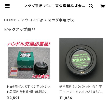
マツダ車用 ボス | 東栄産業株式会社
（HKBsports）
HOME
アウトレット品
マツダ車用 ボス
ピックアップ商品
トヨタ用ボス OT-02 アウトレッ
送料無料 (ゆうパケット) 代引不
ト品 送料無料(沖縄・離島除く)
可 ホーンボタンオリジナル/ブラ
代引不可
ック 【HB-11】
¥2,891
¥1,056