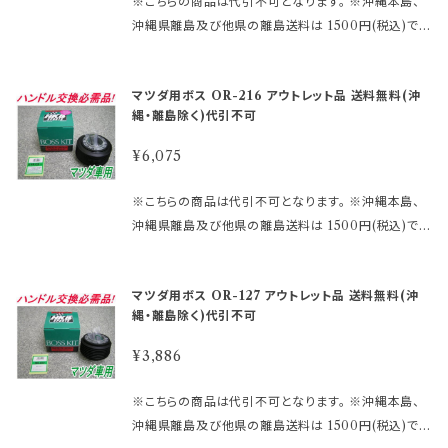
※こちらの商品は代引不可となります。 ※沖縄本島、
セルさせて頂く 場合がございます。 受注後のメールで
沖縄県離島及び他県の離島送料は 1500円(税込)で
お知らせ致しますのでご了承願います。 ※MOMOレ
す。 ご注文後、金額を修正しご連絡いたします。 まずは
ースハンドル及びその他のハンドルで、ホーン ボタン
車検証に記載されている型式・年式をご確認して 下さ
の裏側構造が、＋と－の2極端子になっているタイプ
マツダ用ボス OR-216 アウトレット品 送料無料(沖
い。 適合に関しては http://www.rakuten.ne.jp/gol
を取り付ける際にMOMOアースキットが必要になり
縄・離島除く)代引不可
d/hkbsports/matudarakuten.htm http://www.ra
ます。 2極両方に配線しないとホーンが鳴りません。 ※
kuten.ne.jp/gold/hkbsports/rakutensyochuui.h
¥6,075
エアバックダミーハーネスが必要な、お車も ございま
tm ご注文時のタイミングによっては在庫切れの場合
す。 分からないことや疑問があれば、お問合せ下さい。
があります。 その場合、誠に勝手ながらご注文をキャン
※こちらの商品は代引不可となります。 ※沖縄本島、
御購入前に必ず下記をご確認の上御注文して下さい。
セルさせて頂く 場合がございます。 受注後のメールで
沖縄県離島及び他県の離島送料は 1500円(税込)で
アウトレット商品を激安大提供! ●当店では、箱キズあ
お知らせ致しますのでご了承願います。 ※MOMOレ
す。 ご注文後、金額を修正しご連絡いたします。 まずは
り未使用品・流通店舗棚ズレ未使用品と いった通常販
ースハンドル及びその他のハンドルで、ホーン ボタン
車検証に記載されている型式・年式をご確認して 下さ
売できなくなった商品をメーカー直営・格安価格 にて
の裏側構造が、＋と－の2極端子になっているタイプ
マツダ用ボス OR-127 アウトレット品 送料無料(沖
い。 適合に関しては http://www.rakuten.ne.jp/gol
販売しております。 未開封の為、中身は未使用良品と
を取り付ける際にMOMOアースキットが必要になり
縄・離島除く)代引不可
d/hkbsports/matudarakuten.htm http://www.ra
なります。 数量限定に付き早い者勝ちです!! 【アウトレ
ます。 2極両方に配線しないとホーンが鳴りません。 ※
kuten.ne.jp/gold/hkbsports/rakutensyochuui.h
ット商品ご購入のご注意】 ●アウトレット品にご理解が
¥3,886
エアバックダミーハーネスが必要な、お車も ございま
tm ご注文時のタイミングによっては在庫切れの場合
ある方のみご注文下さい。 アウトレット商品の為、原則
す。 分からないことや疑問があれば、お問合せ下さい。
があります。 その場合、誠に勝手ながらご注文をキャン
として商品の機能的な不具合 以外は返品・交換はお
※こちらの商品は代引不可となります。 ※沖縄本島、
御購入前に必ず下記をご確認の上御注文して下さい。
セルさせて頂く 場合がございます。 受注後のメールで
受けできません。 ノークレーム、ノーリターンにてお願
沖縄県離島及び他県の離島送料は 1500円(税込)で
アウトレット商品を激安大提供! ●当店では、箱キズあ
お知らせ致しますのでご了承願います。 ※MOMOレ