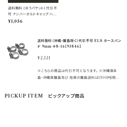
送料無料 (ゆうパケット) 代引不
可 ナンバーボルトキャップ ハイ
ビスカス/ブルー【HK-74】
¥1,056
送料無料（沖縄・離島除く）代引不可 ELS ホースバン
ド 9mm Φ8-16【93846】
¥2,121
※こちらの商品は代引不可となります。 ※沖縄県本
島・沖縄県離島及び 他県の離島送料は1500円(税込)
です。 ご注文後、金額を修正しご連絡いたします。 ※画
像はイメージです。 ～商品説明～ ●バンド・ハウジン
PICKUP ITEM ピックアップ商品
グ：SUS430 ●ネジ部分：亜鉛メッキ ●バンド幅：9m
m ●サイズ：Φ8-16 ●ネジ頭：7mm ●４個入 メーカ
ー名：株式会社ワッツ 【重 要】 適合等分からないこ
とや疑問があれば、 必ずご購入前にメールでお問合せ
下さい ご購入後の返品、交換はお受けできませんので