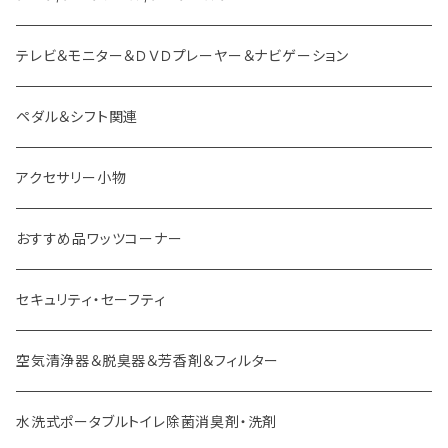
スズキ車用 ボス
テレビ＆モニター＆ＤＶＤプレーヤー＆ナビゲーション
ダイハツ車用 ボス
ペダル＆シフト関連
イスズ車用 ボス
アクセサリー小物
外車用 ボス
おすすめ品ワッツコーナー
セキュリティ・セーフティ
空気清浄器＆脱臭器＆芳香剤＆フィルター
水洗式ポータブルトイレ除菌消臭剤・洗剤