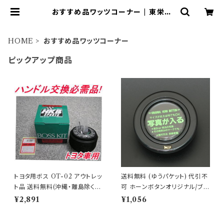
おすすめ品ワッツコーナー | 東栄産
業株式会社（HKBsports）
HOME
おすすめ品ワッツコーナー
ピックアップ商品
トヨタ用ボス OT-02 アウトレッ
送料無料 (ゆうパケット) 代引不
ト品 送料無料(沖縄・離島除く)
可 ホーンボタンオリジナル/ブラ
代引不可
ック 【HB-11】
¥2,891
¥1,056