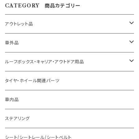
CATEGORY 商品カテゴリー
アウトレット品
トヨタ車用 ボス
車外品
ニッサン車用 ボス
LED、HID、ハロゲン、ポジション
ルーフボックス・キャリア・アウトドア用品
ホンダ車用 ボス
その他
タイヤ・ホイール関連パーツ
マツダ車用 ボス
ステー
車内品
ミツビシ車用 ボス
バー
ステアリング
スバル車用 ボス
フック
シート/シートレール/シートベルト