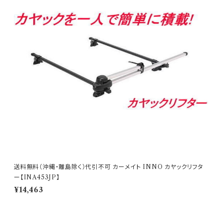
ご注意下さい。 発送に2日〜10日程度掛かります。 在
庫数表示が出ている商品でも、 ご注文時のタイミング
によっては、 別店舗での販売もしておりますので、 欠
品になる場合がございます。 その場合誠に勝手ながら
ご注文をキャンセルさせて頂く場合があります。 受注後
のメールでお知らせしますのでご了承下さい。 ※取引
先品切れ、廃番の場合は 判明した時点でご連絡いたし
ます。 ※仕様及び外観は改良のため、 予告なしで変更
する場合がありますのでご了承下さい。
送料無料（沖縄・離島除く）代引不可 カーメイト INNO カヤックリフタ
ー【INA453JP】
¥14,463