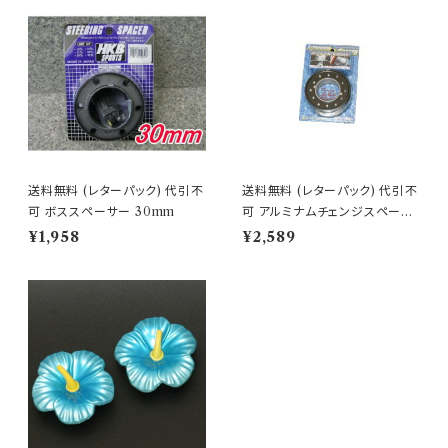
送料無料 (レターパック) 代引不
送料無料 (レターパック) 代引不
可 ボススペーサー 30mm
可 アルミナムチェンジスペーサ
ー オールブラック 【HK-83】
¥1,958
¥2,589