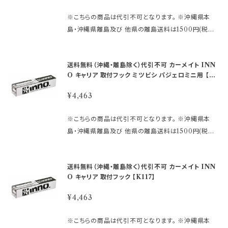
★バーはこちら https://hkbsports.official.ec/cate
※こちらの商品は代引不可となります。 ※沖縄県本
gories/4509123 ●車のタイプ・年式・形式により適
島・沖縄県離島及び 他県の離島送料は1500円(税込)
合が異なりますので 必ずご購入前に、inno 車種別適
です。 ご注文後、金額を修正しご連絡いたします。 ※画
合表をご確認下さい。 ↓ ↓ ↓ http
像はイメージです。 ～商品説明～ ●INNOシステムキ
s://db.carmate.co.jp/matching/output/ 【お問合
送料無料（沖縄・離島除く）代引不可 カーメイト INN
ャリア INNOスキーキャリアの専用フックです。 ●ステ
せについて】 適合等分からないことや疑問があれば、
O キャリア 取付フック ミツビシ パジェロミニ用 【K1
ーセットSUの取付けに必要な 車種別専用設計の取付
ご購入前にメールでお問合せ下さい。 〈必要事項〉 ・メ
09】
フックです。 ●キャリア本体と車のルーフをつなげる取
ーカー名 ・車種名 ・タイプ/グレード ・年式 ・型式 ・ル
¥4,463
付フック （ゴムベース・フック×4本）が入っています。 ※
ーフレール付きか否か メーカー名：(株)カーメイト
この商品だけでは、ご使用いただくことはできません。
【重 要】 ご購入後の返品、交換はお受けできません
※こちらの商品は代引不可となります。 ※沖縄県本
ベーシックステー、バーが必要です。 または、スキーキ
のでご注意下さい。 発送に2日〜10日程度掛かります。
島・沖縄県離島及び 他県の離島送料は1500円(税込)
ャリア本体が必要です。 ★ステーはこちら https://hkb
在庫数表示が出ている商品でも、 ご注文時のタイミン
です。 ご注文後、金額を修正しご連絡いたします。 ※画
sports.official.ec/categories/4509122 ★バーは
グによっては、 別店舗での販売もしておりますので、 欠
像はイメージです。 ～商品説明～ ●INNOシステムキ
こちら https://hkbsports.official.ec/categories/
送料無料（沖縄・離島除く）代引不可 カーメイト INN
品になる場合がございます。 その場合誠に勝手ながら
ャリア INNOスキーキャリアの専用フックです。 ●ステ
4509123 ●車のタイプ・年式・形式により適合が異な
O キャリア 取付フック 【K117】
ご注文をキャンセルさせて頂く場合があります。 受注後
ーセットSUの取付けに必要な 車種別専用設計の取付
りますので 必ずご購入前に、inno 車種別適合表をご
のメールでお知らせしますのでご了承下さい。 ※取引
フックです。 ●キャリア本体と車のルーフをつなげる取
¥4,463
確認下さい。 ↓ ↓ ↓ https://db.ca
先品切れ、廃番の場合は 判明した時点でご連絡いたし
付フック （ゴムベース・フック×4本）が入っています。 ※
rmate.co.jp/matching/output/ 【お問合せについ
ます。 ※仕様及び外観は改良のため、 予告なしで変更
この商品だけでは、ご使用いただくことはできません。
※こちらの商品は代引不可となります。 ※沖縄県本
て】 適合等分からないことや疑問があれば、 ご購入前