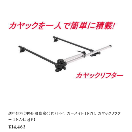
が出ている商品でも、 ご注文時のタイミングによって
確認下さい。 ↓ ↓ ↓ https://db.ca
付フック （ゴムベース・フック×4本）が入っています。 ※
は、 別店舗での販売もしておりますので、 欠品になる
rmate.co.jp/matching/output/ 【お問合せについ
この商品だけでは、ご使用いただくことはできません。
場合がございます。 その場合誠に勝手ながら ご注文を
て】 適合等分からないことや疑問があれば、 ご購入前
ベーシックステー、バーが必要です。 または、スキーキ
キャンセルさせて頂く場合があります。 受注後のメール
にメールでお問合せ下さい。 〈必要事項〉 ・メーカー名
ャリア本体が必要です。 ★ステーはこちら https://hkb
でお知らせしますのでご了承下さい。 ※取引先品切
・車種名 ・タイプ/グレード ・年式 ・型式 ・ルーフレール
sports.official.ec/categories/4509122 ★バーは
れ、廃番の場合は 判明した時点でご連絡いたします。
付きか否か メーカー名：(株)カーメイト 【重 要】 ご
こちら https://hkbsports.official.ec/categories/
※仕様及び外観は改良のため、 予告なしで変更する場
購入後の返品、交換はお受けできませんのでご注意下
4509123 ●車のタイプ・年式・形式により適合が異な
合がありますのでご了承下さい。
さい。 発送に2日〜10日程度掛かります。 在庫数表示
りますので 必ずご購入前に、inno 車種別適合表をご
が出ている商品でも、 ご注文時のタイミングによって
確認下さい。 ↓ ↓ ↓ https://db.ca
は、 別店舗での販売もしておりますので、 欠品になる
rmate.co.jp/matching/output/ 【お問合せについ
場合がございます。 その場合誠に勝手ながら ご注文を
て】 適合等分からないことや疑問があれば、 ご購入前
キャンセルさせて頂く場合があります。 受注後のメール
にメールでお問合せ下さい。 〈必要事項〉 ・メーカー名
でお知らせしますのでご了承下さい。 ※取引先品切
・車種名 ・タイプ/グレード ・年式 ・型式 ・ルーフレール
れ、廃番の場合は 判明した時点でご連絡いたします。
付きか否か メーカー名：(株)カーメイト 【重 要】 ご
※仕様及び外観は改良のため、 予告なしで変更する場
購入後の返品、交換はお受けできませんのでご注意下
合がありますのでご了承下さい。
さい。 発送に2日〜10日程度掛かります。 在庫数表示
送料無料（沖縄・離島除く）代引不可 カーメイト INNO カヤックリフタ
が出ている商品でも、 ご注文時のタイミングによって
ー【INA453JP】
は、 別店舗での販売もしておりますので、 欠品になる
¥14,463