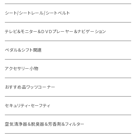
スバル車用 ボス
フック
シート/シートレール/シートベルト
スズキ車用 ボス
テレビ＆モニター＆ＤＶＤプレーヤー＆ナビゲーション
ダイハツ車用 ボス
ペダル＆シフト関連
イスズ車用 ボス
アクセサリー小物
外車用 ボス
おすすめ品ワッツコーナー
セキュリティ・セーフティ
空気清浄器＆脱臭器＆芳香剤＆フィルター