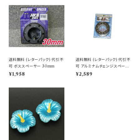
送料無料 (レターパック) 代引不
送料無料 (レターパック) 代引不
可 ボススペーサー 30mm
可 アルミナムチェンジスペーサ
ー オールブラック 【HK-83】
¥1,958
¥2,589