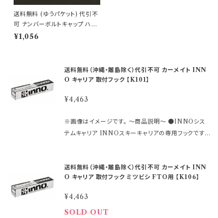
送料無料 (ゆうパケット) 代引不
可 ナンバーボルトキャップ ハイ
ビスカス/ブルー【HK-74】
¥1,056
送料無料（沖縄・離島除く）代引不可 カーメイト INN
O キャリア 取付フック 【K101】
¥4,463
※画像はイメージです。 ～商品説明～ ●INNOシス
テムキャリア INNOスキーキャリアの専用フックです。
●ステーセットSUの取付けに必要な 車種別専用設計
の取付フックです。 ●キャリア本体と車のルーフをつな
送料無料（沖縄・離島除く）代引不可 カーメイト INN
げる取付フック （ゴムベース・フック×4本）が入っていま
O キャリア 取付フック ミツビシ FTO用 【K106】
す。 ※この商品だけでは、ご使用いただくことはできま
せん。 ベーシックステー、バーが必要です。 または、ス
¥4,463
キーキャリア本体が必要です。 ★ステーはこちら http
SOLD OUT
s://hkbsports.official.ec/categories/4509122