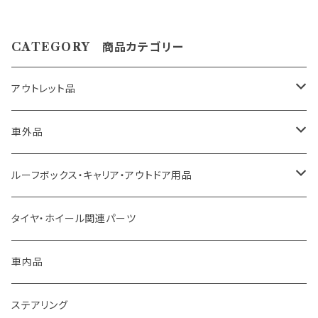
場合がございます。 その場合誠に勝手ながら ご注文を
キャンセルさせて頂く場合があります。 受注後のメール
でお知らせしますのでご了承下さい。 ※取引先品切
CATEGORY 商品カテゴリー
れ、廃番の場合は 判明した時点でご連絡いたします。
※仕様及び外観は改良のため、 予告なしで変更する場
合がありますのでご了承下さい。
アウトレット品
トヨタ車用 ボス
車外品
ニッサン車用 ボス
LED、HID、ハロゲン、ポジション
ルーフボックス・キャリア・アウトドア用品
ホンダ車用 ボス
その他
タイヤ・ホイール関連パーツ
マツダ車用 ボス
ステー
車内品
ミツビシ車用 ボス
バー
ステアリング