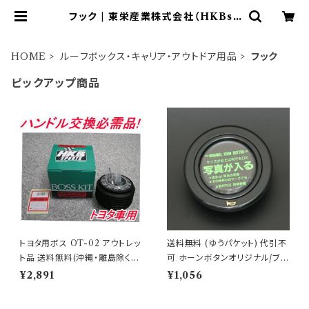
フック | 東栄産業株式会社（HKBsp
orts）
HOME
ルーフボックス・キャリア・アウトドア用品
フック
ピックアップ商品
トヨタ用ボス OT-02 アウトレッ
送料無料 (ゆうパケット) 代引不
ト品 送料無料(沖縄・離島除く)
可 ホーンボタンオリジナル/ブラ
代引不可
ック 【HB-11】
¥2,891
¥1,056