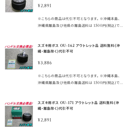
注後のメールでお知らせ致しますのでご了承願います。
ターンにてお願い申し上げます。 尚、外観のキズ等は対
rts/rakutensyochuui.htm 未確認や確認ミスによる
は、箱キズあり未使用品・流通店舗棚ズレ未使用品と
¥2,891
※MOMOレースハンドル及びその他のハンドルで、ホ
応外となります。
返品交換等は お受けしておりません。 ※型式・年式・
いった通常販売できなくなった商品をメーカー直営・格
ーン ボタンの裏側構造が、＋と－の2極端子になって
装備などでボス品番が変わりますので 必ず適合表で
安価格 にて販売しております。 未開封の為、中身は未
※こちらの商品は代引不可となります。 ※沖縄本島、
いるタイプ を取り付ける際にMOMOアースキットが
確認して下さい。 まずは車検証に記載されている型
使用良品となります。 数量限定に付き早い者勝ちで
沖縄県離島及び他県の離島送料は 1500円(税込)で
必要になります。 2極両方に配線しないとホーンが鳴
式・年式をご確認して 下さい。 ご注文時のタイミング
す!! 【アウトレット商品ご購入のご注意】 ●アウトレット
す。 ご注文後、金額を修正しご連絡いたします。 ※ステ
りません。 ※エアバックダミーハーネスが必要な、お車
によっては在庫切れの場合があります。 その場合、誠
品にご理解がある方のみご注文下さい。 アウトレット
アリングボスには必ず適合がございます。 下記より確
も ございます。 分からないことや疑問があれば、お問
に勝手ながらご注文をキャンセルさせて 頂く場合がご
スズキ用ボス OU-162 アウトレット品 送料無料(沖
商品の為、原則として商品の機能的な不具合 以外は
認してご購入下さい。 適合に関しては http://www.ra
合せ下さい。 御購入前に必ず下記をご確認の上御注文
ざいます。 受注後のメールでお知らせ致しますのでご
縄・離島除く)代引不可
返品・交換はお受けできません。 ノークレーム、ノーリ
kuten.ne.jp/gold/hkbsports/suzukirakuten.htm
して下さい。 アウトレット商品を激安大提供! ●当店で
了承願います。 ※MOMOレースハンドル及びその他
ターンにてお願い申し上げます。 尚、外観のキズ等は対
http://www.rakuten.ne.jp/gold/hkbsports/rakut
は、箱キズあり未使用品・流通店舗棚ズレ未使用品と
¥3,886
のハンドルで、ホーン ボタンの裏側構造が、＋と－の2
応外となります。
ensyochuui.htm 未確認や確認ミスによる返品交換
いった通常販売できなくなった商品をメーカー直営・格
極端子になっているタイプ を取り付ける際にMOMO
等は お受けしておりません。 ※型式・年式・装備など
安価格 にて販売しております。 未開封の為、中身は未
※こちらの商品は代引不可となります。 ※沖縄本島、
アースキットが必要になります。 2極両方に配線しない
でボス品番が変わりますので 必ず適合表で確認して下
使用良品となります。 数量限定に付き早い者勝ちで
沖縄県離島及び他県の離島送料は 1500円(税込)で
とホーンが鳴りません。 ※エアバックダミーハーネス
さい。 まずは車検証に記載されている型式・年式をご
す!! 【アウトレット商品ご購入のご注意】 ●アウトレット
す。 ご注文後、金額を修正しご連絡いたします。 ※ステ
が必要な、お車も ございます。 分からないことや疑問
確認して 下さい。 ご注文時のタイミングによっては在
品にご理解がある方のみご注文下さい。 アウトレット
アリングボスには必ず適合がございます。 下記より確
があれば、お問合せ下さい。 御購入前に必ず下記をご
庫切れの場合があります。 その場合、誠に勝手ながら
スズキ用ボス OU-171 アウトレット品 送料無料(沖
商品の為、原則として商品の機能的な不具合 以外は
認してご購入下さい。 適合に関しては http://www.ra
確認の上御注文して下さい。 アウトレット商品を激安大
ご注文をキャンセルさせて 頂く場合がございます。 受
縄・離島除く)代引不可
返品・交換はお受けできません。 ノークレーム、ノーリ
kuten.ne.jp/gold/hkbsports/suzukirakuten.htm
提供! ●当店では、箱キズあり未使用品・流通店舗棚ズ
注後のメールでお知らせ致しますのでご了承願います。
ターンにてお願い申し上げます。 尚、外観のキズ等は対
http://www.rakuten.ne.jp/gold/hkbsports/rakut
レ未使用品と いった通常販売できなくなった商品をメ
¥2,891
※MOMOレースハンドル及びその他のハンドルで、ホ
応外となります。
ensyochuui.htm 未確認や確認ミスによる返品交換
ーカー直営・格安価格 にて販売しております。 未開封