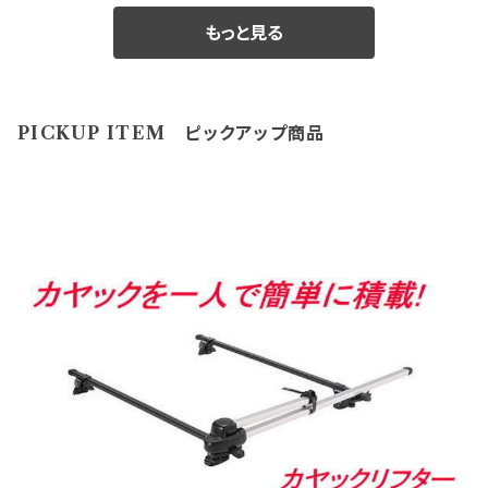
も ございます。 分からないことや疑問があれば、お問
庫切れの場合があります。 その場合、誠に勝手ながら
商品の為、原則として商品の機能的な不具合 以外は
認してご購入下さい。 適合に関しては http://www.ra
合せ下さい。 御購入前に必ず下記をご確認の上御注文
もっと見る
ご注文をキャンセルさせて 頂く場合がございます。 受
返品・交換はお受けできません。 ノークレーム、ノーリ
kuten.ne.jp/gold/hkbsports/suzukirakuten.htm
して下さい。 アウトレット商品を激安大提供! ●当店で
注後のメールでお知らせ致しますのでご了承願います。
ターンにてお願い申し上げます。 尚、外観のキズ等は対
http://www.rakuten.ne.jp/gold/hkbsports/rakut
は、箱キズあり未使用品・流通店舗棚ズレ未使用品と
※MOMOレースハンドル及びその他のハンドルで、ホ
応外となります。
ensyochuui.htm 未確認や確認ミスによる返品交換
いった通常販売できなくなった商品をメーカー直営・格
ーン ボタンの裏側構造が、＋と－の2極端子になって
等は お受けしておりません。 ※型式・年式・装備など
PICKUP ITEM ピックアップ商品
安価格 にて販売しております。 未開封の為、中身は未
いるタイプ を取り付ける際にMOMOアースキットが
でボス品番が変わりますので 必ず適合表で確認して下
使用良品となります。 数量限定に付き早い者勝ちで
必要になります。 2極両方に配線しないとホーンが鳴
さい。 まずは車検証に記載されている型式・年式をご
す!! 【アウトレット商品ご購入のご注意】 ●アウトレット
りません。 ※エアバックダミーハーネスが必要な、お車
確認して 下さい。 ご注文時のタイミングによっては在
品にご理解がある方のみご注文下さい。 アウトレット
も ございます。 分からないことや疑問があれば、お問
庫切れの場合があります。 その場合、誠に勝手ながら
商品の為、原則として商品の機能的な不具合 以外は
合せ下さい。 御購入前に必ず下記をご確認の上御注文
ご注文をキャンセルさせて 頂く場合がございます。 受
返品・交換はお受けできません。 ノークレーム、ノーリ
して下さい。 アウトレット商品を激安大提供! ●当店で
注後のメールでお知らせ致しますのでご了承願います。
ターンにてお願い申し上げます。 尚、外観のキズ等は対
は、箱キズあり未使用品・流通店舗棚ズレ未使用品と
※MOMOレースハンドル及びその他のハンドルで、ホ
応外となります。
いった通常販売できなくなった商品をメーカー直営・格
ーン ボタンの裏側構造が、＋と－の2極端子になって
安価格 にて販売しております。 未開封の為、中身は未
いるタイプ を取り付ける際にMOMOアースキットが
使用良品となります。 数量限定に付き早い者勝ちで
必要になります。 2極両方に配線しないとホーンが鳴
す!! 【アウトレット商品ご購入のご注意】 ●アウトレット
りません。 ※エアバックダミーハーネスが必要な、お車
品にご理解がある方のみご注文下さい。 アウトレット
も ございます。 分からないことや疑問があれば、お問
商品の為、原則として商品の機能的な不具合 以外は
合せ下さい。 御購入前に必ず下記をご確認の上御注文
返品・交換はお受けできません。 ノークレーム、ノーリ