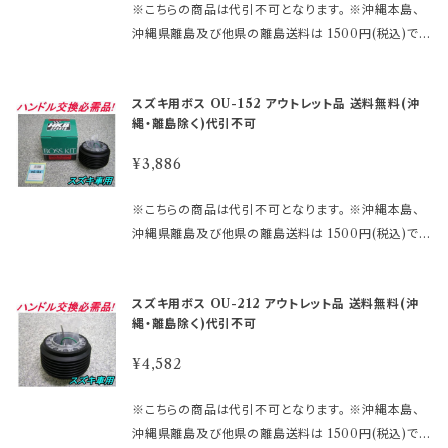
溝のものは、ＯＵ－２６他 2、一定径で縦溝になってい
ーンボタンの裏側構造が、＋と−の2極端子になってい
システムの部品は、バラツキが多く、また予告無く変更
※こちらの商品は代引不可となります。 ※沖縄本島、
となります。
ト車/スマートアシスト車等のアシスト車は不可。 ※表
るものは、ＯＵ－２４ 【アウトレット商品ご購入のご注
るタイプを 取り付ける際にMOMOアースキットが必
される場合が あります。 必ず、現車を確認の上、品番を
沖縄県離島及び他県の離島送料は 1500円(税込)で
中のモニターランプとは、メーター内のエアバック警告
意】 アウトレット品にご理解がある方のみご注文下さ
要になります。 2極両方に配線しないとホーンが鳴りま
決定して下さい。 品番違いによるトラブル （車体側部品
す。 ご注文後、金額を修正しご連絡いたします。 ※ステ
灯のことです。 スズキ車全車は、年式・型式で使用部品
い。 アウトレット商品の為、原則として商品の機能的な
せん。 諸注意などは、下記URLをコピーしてご確認く
等の損傷、及びエアバック警告灯の異常点灯等） 一切
アリングボスには必ず適合がございます。 下記より確
が安定していない車種が一部あります。 表中の品番以
不具合以外は、 返品・交換はお受けできません。 ノー
ださい。 https://www.rakuten.ne.jp/gold/hkbspo
スズキ用ボス OU-152 アウトレット品 送料無料(沖
の責任は、負い兼ねますので予めご了承願います。 【ス
認してご購入下さい。 適合に関しては http://www.ra
外に適合する場合がありますので予めご了承願いま
クレーム、ノーリターンにてお願い申し上げます。 尚、
rts/rakutensyochuui.htm ～適合情報～ ●メーカ
縄・離島除く)代引不可
ズキ車取り付け注意】 純正メーカー工場別出荷の為、
kuten.ne.jp/gold/hkbsports/suzukirakuten.htm
す。 エアバック車へのボス取付は、付属の説明書を読
外観のキズ等は対応外となります。
ー：スズキ ●車種：Kei ●年式：H10～ ●型式：HN系
車体のシャフトにバラつきがあります。 表中品番で不適
http://www.rakuten.ne.jp/gold/hkbsports/rakut
んでから作業して下さい。 エアバックシステムの部品
¥3,886
●装備/その他：エアバック付 モニターランプ付 ●備
合の場合がありますので次を参考にして現車確認願い
ensyochuui.htm 未確認や確認ミスによる返品交換
は、バラツキが多く、また予告無く変更される場合が あ
考： ※エアバック車 ブレーキアシスト車/スマートアシ
ます。 ※純正ハンドルを外し裏側の中心穴を見た時 1、
等は お受けしておりません。 ※型式・年式・装備など
ります。 必ず、現車を確認の上、品番を決定して下さい。
※こちらの商品は代引不可となります。 ※沖縄本島、
スト車等のアシスト車は不可。 ※表中のモニターランプ
すり鉢状になっていてその奥が縦溝のものは、ＯＵ－２
でボス品番が変わりますので 必ず適合表で確認して下
品番違いによるトラブル （車体側部品等の損傷、及び
沖縄県離島及び他県の離島送料は 1500円(税込)で
とは、メーター内のエアバック警告灯のことです。 スズ
６他 2、一定径で縦溝になっているものは、ＯＵ－２４
さい。 まずは車検証に記載されている型式・年式をご
エアバック警告灯の異常点灯等） 一切の責任は、負い
す。 ご注文後、金額を修正しご連絡いたします。 ※ステ
キ車全車は、年式・型式で使用部品が安定していない
【アウトレット商品ご購入のご注意】 アウトレット品にご
確認して 下さい。 ご注文時のタイミングによっては在
兼ねますので予めご了承願います。 【スズキ車取り付け
アリングボスには必ず適合がございます。 下記より確
車種が一部あります。 表中の品番以外に適合する場合
理解がある方のみご注文下さい。 アウトレット商品の
庫切れの場合があります。 その場合、誠に勝手ながら
スズキ用ボス OU-212 アウトレット品 送料無料(沖
注意】 純正メーカー工場別出荷の為、車体のシャフト
認してご購入下さい。 適合に関しては http://www.ra
がありますので予めご了承願います。 エアバック車へ
為、原則として商品の機能的な不具合以外は、 返品・
ご注文をキャンセルさせて 頂く場合がございます。 受
縄・離島除く)代引不可
にバラつきがあります。 表中品番で不適合の場合があ
kuten.ne.jp/gold/hkbsports/suzukirakuten.htm
のボス取付は、付属の説明書を読んでから作業して下
交換はお受けできません。 ノークレーム、ノーリターン
注後のメールでお知らせ致しますのでご了承願います。
りますので次を参考にして現車確認願います。 ※純正
http://www.rakuten.ne.jp/gold/hkbsports/rakut
さい。 エアバックシステムの部品は、バラツキが多く、ま
¥4,582
にてお願い申し上げます。 尚、外観のキズ等は対応外
※MOMOレースハンドル及びその他のハンドルで、ホ
ハンドルを外し裏側の中心穴を見た時 1、すり鉢状にな
ensyochuui.htm 未確認や確認ミスによる返品交換
た予告無く変更される場合が あります。 必ず、現車を
となります。
ーン ボタンの裏側構造が、＋と－の2極端子になって
っていてその奥が縦溝のものは、ＯＵ－２６他 2、一定
等は お受けしておりません。 ※型式・年式・装備など
確認の上、品番を決定して下さい。 品番違いによるトラ
※こちらの商品は代引不可となります。 ※沖縄本島、
いるタイプ を取り付ける際にMOMOアースキットが
径で縦溝になっているものは、ＯＵ－２４ 【アウトレット
でボス品番が変わりますので 必ず適合表で確認して下
ブル （車体側部品等の損傷、及びエアバック警告灯の
沖縄県離島及び他県の離島送料は 1500円(税込)で
必要になります。 2極両方に配線しないとホーンが鳴