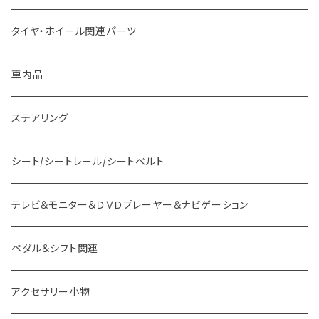
ホンダ車用 ボス
その他
タイヤ・ホイール関連パーツ
マツダ車用 ボス
ステー
車内品
ミツビシ車用 ボス
バー
ステアリング
スバル車用 ボス
フック
シート/シートレール/シートベルト
スズキ車用 ボス
テレビ＆モニター＆ＤＶＤプレーヤー＆ナビゲーション
ダイハツ車用 ボス
ペダル＆シフト関連
イスズ車用 ボス
アクセサリー小物