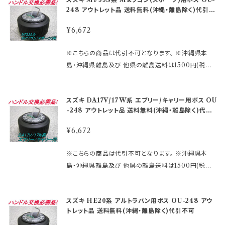
別出荷の為、車体のシャフトにバラつきがあります。 表
おりません。 ※型式・年式・装備などでボス品番が変わ
合する場合がありますので予めご了承願います。 エア
為、原則として商品の機能的な不具合以外は、 返品・
rts/rakutensyochuui.htm ～適合情報～ ●メーカ
248 アウトレット品 送料無料(沖縄・離島除く)代引不
中品番で不適合の場合がありますので次を参考にして
る場合もございますので、 予めご了承ください。 車検
バック車へのボス取付は、付属の説明書を読んでから
可
交換はお受けできません。 ノークレーム、ノーリターン
ー：スズキ ●車種：ソリオ ●年式：H23.1～ ●型式：M
現車確認願います。 ※純正ハンドルを外し裏側の中心
証に記載されている型式・年式をご確認ください。 ※
作業して下さい。 エアバックシステムの部品は、バラツ
¥6,672
にてお願い申し上げます。 尚、外観のキズ等は対応外
A15S系 ●装備/その他：エアバック付警告ランプ付車
穴を見た時 1、すり鉢状になっていてその奥が縦溝のも
MOMOレースハンドル及びその他のハンドルで、 ホ
キが多く、また予告無く変更される場合が あります。 必
となります。
●備考：ステアリング上のホーン以外のスイッチ類の機
のは、ＯＵ－２６他 2、一定径で縦溝になっているもの
ーンボタンの裏側構造が、＋と−の2極端子になってい
ず、現車を確認の上、品番を決定して下さい。 品番違い
※こちらの商品は代引不可となります。 ※沖縄県本
能は 使用できなくなります。 ※エアバック車 ブレーキ
は、ＯＵ－２４ 【アウトレット商品ご購入のご注意】 アウ
るタイプを 取り付ける際にMOMOアースキットが必
によるトラブル （車体側部品等の損傷、及びエアバック
島・沖縄県離島及び 他県の離島送料は1500円(税込)
アシスト車/スマートアシスト車等のアシスト車は不可。
トレット品にご理解がある方のみご注文下さい。 アウト
要になります。 2極両方に配線しないとホーンが鳴りま
警告灯の異常点灯等） 一切の責任は、負い兼ねますの
です。 ご注文後、金額を修正しご連絡いたします。 ※適
※表中のモニターランプとは、メーター内のエアバック
レット商品の為、原則として商品の機能的な不具合以
せん。 諸注意などは、下記URLをコピーしてご確認く
で予めご了承願います。 【スズキ車取り付け注意】 純正
合の未確認や確認ミスによる返品交換等はお受けして
警告灯のことです。 スズキ車全車は、年式・型式で使用
外は、 返品・交換はお受けできません。 ノークレーム、
ださい。 https://www.rakuten.ne.jp/gold/hkbspo
スズキ DA17V/17W系 エブリー/キャリー用ボス OU
メーカー工場別出荷の為、車体のシャフトにバラつきが
おりません。 ※型式・年式・装備などでボス品番が変わ
部品が安定していない車種が一部あります。 表中の品
ノーリターンにてお願い申し上げます。 尚、外観のキズ
rts/rakutensyochuui.htm ～適合情報～ ●メーカ
-248 アウトレット品 送料無料(沖縄・離島除く)代引
あります。 表中品番で不適合の場合がありますので次
る場合もございますので、 予めご了承ください。 車検
番以外に適合する場合がありますので予めご了承願い
不可
等は対応外となります。
ー：スズキ ●車種：ジムニー/ワイド/シエラ ●年式：H
を参考にして現車確認願います。 ※純正ハンドルを外
証に記載されている型式・年式をご確認ください。 ※
ます。 エアバック車へのボス取付は、付属の説明書を
¥6,672
26.8～ ●型式：JB23系 ●装備/その他：エアバック車
し裏側の中心穴を見た時 1、すり鉢状になっていてその
MOMOレースハンドル及びその他のハンドルで、 ホ
読んでから作業して下さい。 エアバックシステムの部品
※ステアリング上のホーン以外のスイッチ類の機能は
奥が縦溝のものは、ＯＵ－２６他 2、一定径で縦溝にな
ーンボタンの裏側構造が、＋と−の2極端子になってい
は、バラツキが多く、また予告無く変更される場合が あ
※こちらの商品は代引不可となります。 ※沖縄県本
使用できなくなります。 車体番号がJB23-730001以
っているものは、ＯＵ－２４ 【アウトレット商品ご購入の
るタイプを 取り付ける際にMOMOアースキットが必
ります。 必ず、現車を確認の上、品番を決定して下さい。
島・沖縄県離島及び 他県の離島送料は1500円(税込)
降の車両が適応となります。 ●備考： ※エアバック車
ご注意】 アウトレット品にご理解がある方のみご注文
要になります。 2極両方に配線しないとホーンが鳴りま
品番違いによるトラブル （車体側部品等の損傷、及び
です。 ご注文後、金額を修正しご連絡いたします。 ※適
ブレーキアシスト車/スマートアシスト車等のアシスト車
下さい。 アウトレット商品の為、原則として商品の機能
せん。 諸注意などは、下記URLをコピーしてご確認く
エアバック警告灯の異常点灯等） 一切の責任は、負い
合の未確認や確認ミスによる返品交換等はお受けして
は不可。 ※表中のモニターランプとは、メーター内のエ
的な不具合以外は、 返品・交換はお受けできません。
ださい。 https://www.rakuten.ne.jp/gold/hkbspo
スズキ HE20系 アルトラパン用ボス OU-248 アウ
兼ねますので予めご了承願います。 【スズキ車取り付け
おりません。 ※型式・年式・装備などでボス品番が変わ
アバック警告灯のことです。 スズキ車全車は、年式・型
ノークレーム、ノーリターンにてお願い申し上げます。
rts/rakutensyochuui.htm ～適合情報～ ●メーカ
トレット品 送料無料(沖縄・離島除く)代引不可
注意】 純正メーカー工場別出荷の為、車体のシャフト
る場合もございますので、 予めご了承ください。 車検
式で使用部品が安定していない車種が一部あります。
尚、外観のキズ等は対応外となります。
ー：スズキ ●車種：MRワゴン(スポーツ) ●年式：H2