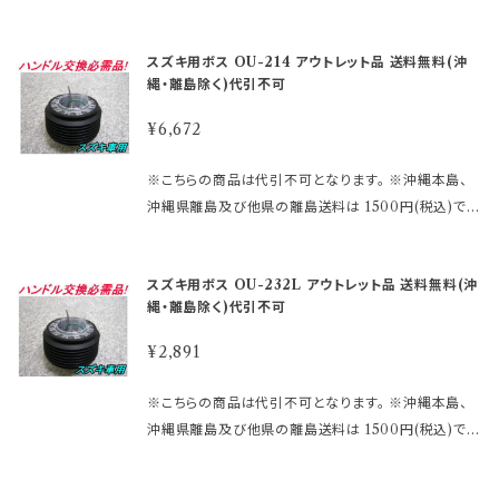
商品ご購入のご注意】 アウトレット品にご理解がある
さい。 まずは車検証に記載されている型式・年式をご
異常点灯等） 一切の責任は、負い兼ねますので予めご
す。 ご注文後、金額を修正しご連絡いたします。 ※ステ
りません。 ※エアバックダミーハーネスが必要な、お車
方のみご注文下さい。 アウトレット商品の為、原則とし
確認して 下さい。 ご注文時のタイミングによっては在
了承願います。 【スズキ車取り付け注意】 純正メーカー
アリングボスには必ず適合がございます。 下記より確
も ございます。 分からないことや疑問があれば、お問
て商品の機能的な不具合以外は、 返品・交換はお受け
庫切れの場合があります。 その場合、誠に勝手ながら
スズキ用ボス OU-214 アウトレット品 送料無料(沖
工場別出荷の為、車体のシャフトにバラつきがありま
認してご購入下さい。 適合に関しては http://www.ra
合せ下さい。 御購入前に必ず下記をご確認の上御注文
できません。 ノークレーム、ノーリターンにてお願い申
ご注文をキャンセルさせて 頂く場合がございます。 受
縄・離島除く)代引不可
す。 表中品番で不適合の場合がありますので次を参考
kuten.ne.jp/gold/hkbsports/suzukirakuten.htm
して下さい。 アウトレット商品を激安大提供! ●当店で
し上げます。 尚、外観のキズ等は対応外となります。
注後のメールでお知らせ致しますのでご了承願います。
にして現車確認願います。 ※純正ハンドルを外し裏側
http://www.rakuten.ne.jp/gold/hkbsports/rakut
は、箱キズあり未使用品・流通店舗棚ズレ未使用品と
¥6,672
※MOMOレースハンドル及びその他のハンドルで、ホ
の中心穴を見た時 1、すり鉢状になっていてその奥が縦
ensyochuui.htm 未確認や確認ミスによる返品交換
いった通常販売できなくなった商品をメーカー直営・格
ーン ボタンの裏側構造が、＋と－の2極端子になって
溝のものは、ＯＵ－２６他 2、一定径で縦溝になってい
等は お受けしておりません。 ※型式・年式・装備など
安価格 にて販売しております。 未開封の為、中身は未
※こちらの商品は代引不可となります。 ※沖縄本島、
いるタイプ を取り付ける際にMOMOアースキットが
るものは、ＯＵ－２４ 【アウトレット商品ご購入のご注
でボス品番が変わりますので 必ず適合表で確認して下
使用良品となります。 数量限定に付き早い者勝ちで
沖縄県離島及び他県の離島送料は 1500円(税込)で
必要になります。 2極両方に配線しないとホーンが鳴
意】 アウトレット品にご理解がある方のみご注文下さ
さい。 まずは車検証に記載されている型式・年式をご
す!! 【アウトレット商品ご購入のご注意】 ●アウトレット
す。 ご注文後、金額を修正しご連絡いたします。 ※ステ
りません。 ※エアバックダミーハーネスが必要な、お車
い。 アウトレット商品の為、原則として商品の機能的な
確認して 下さい。 ご注文時のタイミングによっては在
品にご理解がある方のみご注文下さい。 アウトレット
アリングボスには必ず適合がございます。 下記より確
も ございます。 分からないことや疑問があれば、お問
不具合以外は、 返品・交換はお受けできません。 ノー
庫切れの場合があります。 その場合、誠に勝手ながら
スズキ用ボス OU-232L アウトレット品 送料無料(沖
商品の為、原則として商品の機能的な不具合 以外は
認してご購入下さい。 適合に関しては http://www.ra
合せ下さい。 御購入前に必ず下記をご確認の上御注文
クレーム、ノーリターンにてお願い申し上げます。 尚、
ご注文をキャンセルさせて 頂く場合がございます。 受
縄・離島除く)代引不可
返品・交換はお受けできません。 ノークレーム、ノーリ
kuten.ne.jp/gold/hkbsports/suzukirakuten.htm
して下さい。 アウトレット商品を激安大提供! ●当店で
外観のキズ等は対応外となります。
注後のメールでお知らせ致しますのでご了承願います。
ターンにてお願い申し上げます。 尚、外観のキズ等は対
http://www.rakuten.ne.jp/gold/hkbsports/rakut
は、箱キズあり未使用品・流通店舗棚ズレ未使用品と
¥2,891
※MOMOレースハンドル及びその他のハンドルで、ホ
応外となります。
ensyochuui.htm 未確認や確認ミスによる返品交換
いった通常販売できなくなった商品をメーカー直営・格
ーン ボタンの裏側構造が、＋と－の2極端子になって
等は お受けしておりません。 ※型式・年式・装備など
安価格 にて販売しております。 未開封の為、中身は未
※こちらの商品は代引不可となります。 ※沖縄本島、
いるタイプ を取り付ける際にMOMOアースキットが
でボス品番が変わりますので 必ず適合表で確認して下
使用良品となります。 数量限定に付き早い者勝ちで
沖縄県離島及び他県の離島送料は 1500円(税込)で
必要になります。 2極両方に配線しないとホーンが鳴
さい。 まずは車検証に記載されている型式・年式をご
す!! 【アウトレット商品ご購入のご注意】 ●アウトレット
す。 ご注文後、金額を修正しご連絡いたします。 ※ステ
りません。 ※エアバックダミーハーネスが必要な、お車
確認して 下さい。 ご注文時のタイミングによっては在
品にご理解がある方のみご注文下さい。 アウトレット
アリングボスには必ず適合がございます。 下記より確
も ございます。 分からないことや疑問があれば、お問