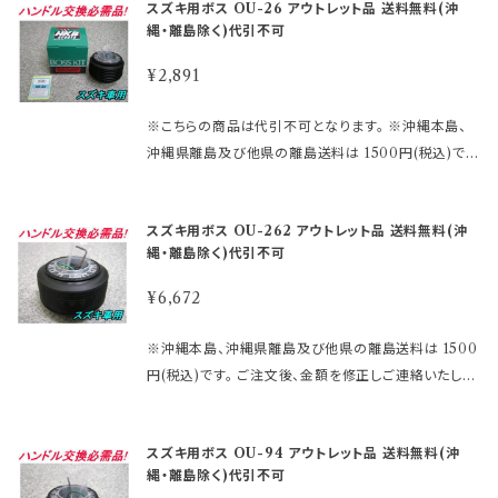
庫切れの場合があります。 その場合、誠に勝手ながら
スズキ用ボス OU-26 アウトレット品 送料無料(沖
商品の為、原則として商品の機能的な不具合 以外は
認してご購入下さい。 適合に関しては http://www.ra
合せ下さい。 御購入前に必ず下記をご確認の上御注文
ご注文をキャンセルさせて 頂く場合がございます。 受
縄・離島除く)代引不可
返品・交換はお受けできません。 ノークレーム、ノーリ
kuten.ne.jp/gold/hkbsports/suzukirakuten.htm
して下さい。 アウトレット商品を激安大提供! ●当店で
注後のメールでお知らせ致しますのでご了承願います。
ターンにてお願い申し上げます。 尚、外観のキズ等は対
http://www.rakuten.ne.jp/gold/hkbsports/rakut
は、箱キズあり未使用品・流通店舗棚ズレ未使用品と
¥2,891
※MOMOレースハンドル及びその他のハンドルで、ホ
応外となります。
ensyochuui.htm 未確認や確認ミスによる返品交換
いった通常販売できなくなった商品をメーカー直営・格
ーン ボタンの裏側構造が、＋と－の2極端子になって
等は お受けしておりません。 ※型式・年式・装備など
安価格 にて販売しております。 未開封の為、中身は未
※こちらの商品は代引不可となります。 ※沖縄本島、
いるタイプ を取り付ける際にMOMOアースキットが
でボス品番が変わりますので 必ず適合表で確認して下
使用良品となります。 数量限定に付き早い者勝ちで
沖縄県離島及び他県の離島送料は 1500円(税込)で
必要になります。 2極両方に配線しないとホーンが鳴
さい。 まずは車検証に記載されている型式・年式をご
す!! 【アウトレット商品ご購入のご注意】 ●アウトレット
す。 ご注文後、金額を修正しご連絡いたします。 ※ステ
りません。 ※エアバックダミーハーネスが必要な、お車
確認して 下さい。 ご注文時のタイミングによっては在
品にご理解がある方のみご注文下さい。 アウトレット
アリングボスには必ず適合がございます。 下記より確
も ございます。 分からないことや疑問があれば、お問
庫切れの場合があります。 その場合、誠に勝手ながら
スズキ用ボス OU-262 アウトレット品 送料無料(沖
商品の為、原則として商品の機能的な不具合 以外は
認してご購入下さい。 適合に関しては http://www.ra
合せ下さい。 御購入前に必ず下記をご確認の上御注文
ご注文をキャンセルさせて 頂く場合がございます。 受
縄・離島除く)代引不可
返品・交換はお受けできません。 ノークレーム、ノーリ
kuten.ne.jp/gold/hkbsports/suzukirakuten.htm
して下さい。 アウトレット商品を激安大提供! ●当店で
注後のメールでお知らせ致しますのでご了承願います。
ターンにてお願い申し上げます。 尚、外観のキズ等は対
http://www.rakuten.ne.jp/gold/hkbsports/rakut
は、箱キズあり未使用品・流通店舗棚ズレ未使用品と
¥6,672
※MOMOレースハンドル及びその他のハンドルで、ホ
応外となります。
ensyochuui.htm 未確認や確認ミスによる返品交換
いった通常販売できなくなった商品をメーカー直営・格
ーン ボタンの裏側構造が、＋と－の2極端子になって
等は お受けしておりません。 ※型式・年式・装備など
安価格 にて販売しております。 未開封の為、中身は未
※沖縄本島、沖縄県離島及び他県の離島送料は 1500
いるタイプ を取り付ける際にMOMOアースキットが
でボス品番が変わりますので 必ず適合表で確認して下
使用良品となります。 数量限定に付き早い者勝ちで
円(税込)です。 ご注文後、金額を修正しご連絡いたしま
必要になります。 2極両方に配線しないとホーンが鳴
さい。 まずは車検証に記載されている型式・年式をご
す!! 【アウトレット商品ご購入のご注意】 ●アウトレット
す。 ※ステアリングボスには必ず適合がございます。 下
りません。 ※エアバックダミーハーネスが必要な、お車
確認して 下さい。 ご注文時のタイミングによっては在
品にご理解がある方のみご注文下さい。 アウトレット
記より確認してご購入下さい。 適合に関しては http://
も ございます。 分からないことや疑問があれば、お問
庫切れの場合があります。 その場合、誠に勝手ながら
スズキ用ボス OU-94 アウトレット品 送料無料(沖
商品の為、原則として商品の機能的な不具合 以外は
www.rakuten.ne.jp/gold/hkbsports/suzukiraku
合せ下さい。 御購入前に必ず下記をご確認の上御注文
ご注文をキャンセルさせて 頂く場合がございます。 受
縄・離島除く)代引不可
返品・交換はお受けできません。 ノークレーム、ノーリ
ten.htm http://www.rakuten.ne.jp/gold/hkbspo
して下さい。 アウトレット商品を激安大提供! ●当店で