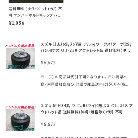
送料無料 (ゆうパケット) 代引不
可 ナンバーボルトキャップ ハイ
ビスカス/ブルー【HK-74】
¥1,056
スズキ HA36S/36V系 アルト/ワークス/ターボRS/
バン用ボス OT-250 アウトレット品 送料無料(沖縄・
離島除く)代引不可
¥6,672
※こちらの商品は代引不可となります。 ※沖縄県本
島・沖縄県離島及び 他県の離島送料は1500円(税込)
です。 ご注文後、金額を修正しご連絡いたします。 ※適
合の未確認や確認ミスによる返品交換等はお受けして
スズキ MH34系 ワゴンR/ワイド用ボス OU-248 ア
おりません。 ※型式・年式・装備などでボス品番が変わ
ウトレット品 送料無料(沖縄・離島除く)代引不可
る場合もございますので、 予めご了承ください。 車検
証に記載されている型式・年式をご確認ください。 ※
¥6,672
MOMOレースハンドル及びその他のハンドルで、 ホ
ーンボタンの裏側構造が、＋と−の2極端子になってい