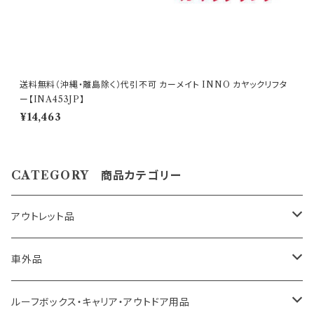
して下さい。 アウトレット商品を激安大提供! ●当店で
ターンにてお願い申し上げます。 尚、外観のキズ等は対
は、箱キズあり未使用品・流通店舗棚ズレ未使用品と
応外となります。
いった通常販売できなくなった商品をメーカー直営・格
安価格 にて販売しております。 未開封の為、中身は未
使用良品となります。 数量限定に付き早い者勝ちで
送料無料（沖縄・離島除く）代引不可 カーメイト INNO カヤックリフタ
す!! 【アウトレット商品ご購入のご注意】 ●アウトレット
ー【INA453JP】
品にご理解がある方のみご注文下さい。 アウトレット
¥14,463
商品の為、原則として商品の機能的な不具合 以外は
返品・交換はお受けできません。 ノークレーム、ノーリ
ターンにてお願い申し上げます。 尚、外観のキズ等は対
応外となります。
CATEGORY 商品カテゴリー
アウトレット品
トヨタ車用 ボス
車外品
ニッサン車用 ボス
LED、HID、ハロゲン、ポジション
ルーフボックス・キャリア・アウトドア用品