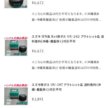
にバラつきがあります。 表中品番で不適合の場合があ
証に記載されている型式・年式をご確認ください。 ※
表中の品番以外に適合する場合がありますので予めご
¥6,672
3.1～ ●型式：MF33S系 ●装備/その他：エアバック車
りますので次を参考にして現車確認願います。 ※純正
MOMOレースハンドル及びその他のハンドルで、 ホ
了承願います。 エアバック車へのボス取付は、付属の
●備考： ※エアバック車 ブレーキアシスト車/スマート
ハンドルを外し裏側の中心穴を見た時 1、すり鉢状にな
ーンボタンの裏側構造が、＋と−の2極端子になってい
説明書を読んでから作業して下さい。 エアバックシステ
※こちらの商品は代引不可となります。 ※沖縄県本
アシスト車等のアシスト車は不可。 ※表中のモニターラ
っていてその奥が縦溝のものは、ＯＵ－２６他 2、一定
るタイプを 取り付ける際にMOMOアースキットが必
ムの部品は、バラツキが多く、また予告無く変更される
島・沖縄県離島及び 他県の離島送料は1500円(税込)
ンプとは、メーター内のエアバック警告灯のことです。
径で縦溝になっているものは、ＯＵ－２４ 【アウトレット
要になります。 2極両方に配線しないとホーンが鳴りま
場合が あります。 必ず、現車を確認の上、品番を決定し
です。 ご注文後、金額を修正しご連絡いたします。 ※適
スズキ車全車は、年式・型式で使用部品が安定していな
商品ご購入のご注意】 アウトレット品にご理解がある
せん。 諸注意などは、下記URLをコピーしてご確認く
て下さい。 品番違いによるトラブル （車体側部品等の
合の未確認や確認ミスによる返品交換等はお受けして
い車種が一部あります。 表中の品番以外に適合する場
方のみご注文下さい。 アウトレット商品の為、原則とし
ださい。 https://www.rakuten.ne.jp/gold/hkbspo
スズキ HN系 Kei用ボス OU-242 アウトレット品 送
損傷、及びエアバック警告灯の異常点灯等） 一切の責
おりません。 ※型式・年式・装備などでボス品番が変わ
合がありますので予めご了承願います。 エアバック車
て商品の機能的な不具合以外は、 返品・交換はお受け
rts/rakutensyochuui.htm ～適合情報～ ●メーカ
料無料(沖縄・離島除く)代引不可
任は、負い兼ねますので予めご了承願います。 【スズキ
る場合もございますので、 予めご了承ください。 車検
へのボス取付は、付属の説明書を読んでから作業して
できません。 ノークレーム、ノーリターンにてお願い申
ー：スズキ ●車種：エブリー/キャリー ●年式：H27.2
車取り付け注意】 純正メーカー工場別出荷の為、車体
証に記載されている型式・年式をご確認ください。 ※
下さい。 エアバックシステムの部品は、バラツキが多く、
¥6,672
し上げます。 尚、外観のキズ等は対応外となります。
～ ●型式：DA17V/DA17W系 ●装備/その他：エアバ
のシャフトにバラつきがあります。 表中品番で不適合の
MOMOレースハンドル及びその他のハンドルで、 ホ
また予告無く変更される場合が あります。 必ず、現車を
ック付車 ※ステアリング上のホーン以外のスイッチ類
場合がありますので次を参考にして現車確認願いま
ーンボタンの裏側構造が、＋と−の2極端子になってい
確認の上、品番を決定して下さい。 品番違いによるトラ
※こちらの商品は代引不可となります。 ※沖縄県本
の機能は 使用できなくなります。 ●備考： ※エアバッ
す。 ※純正ハンドルを外し裏側の中心穴を見た時 1、す
るタイプを 取り付ける際にMOMOアースキットが必
ブル （車体側部品等の損傷、及びエアバック警告灯の
島・沖縄県離島及び 他県の離島送料は1500円(税込)
ク車 ブレーキアシスト車/スマートアシスト車等のアシ
り鉢状になっていてその奥が縦溝のものは、ＯＵ－２６
要になります。 2極両方に配線しないとホーンが鳴りま
異常点灯等） 一切の責任は、負い兼ねますので予めご
です。 ご注文後、金額を修正しご連絡いたします。 ※適
スト車は不可。 ※表中のモニターランプとは、メーター
他 2、一定径で縦溝になっているものは、ＯＵ－２４
せん。 諸注意などは、下記URLをコピーしてご確認く
了承願います。 【スズキ車取り付け注意】 純正メーカー
合の未確認や確認ミスによる返品交換等はお受けして
内のエアバック警告灯のことです。 スズキ車全車は、年
【アウトレット商品ご購入のご注意】 アウトレット品にご
ださい。 https://www.rakuten.ne.jp/gold/hkbspo
スズキ用ボス OU-107 アウトレット品 送料無料(沖
工場別出荷の為、車体のシャフトにバラつきがありま
おりません。 ※型式・年式・装備などでボス品番が変わ
式・型式で使用部品が安定していない車種が一部あり
理解がある方のみご注文下さい。 アウトレット商品の
rts/rakutensyochuui.htm ～適合情報～ ●メーカ
縄・離島除く)代引不可
す。 表中品番で不適合の場合がありますので次を参考
る場合もございますので、 予めご了承ください。 車検
ます。 表中の品番以外に適合する場合がありますので
為、原則として商品の機能的な不具合以外は、 返品・
ー：スズキ ●車種：アルトラパン ●年式：H14.1～ ●型
にして現車確認願います。 ※純正ハンドルを外し裏側
証に記載されている型式・年式をご確認ください。 ※
予めご了承願います。 エアバック車へのボス取付は、付
¥2,891
交換はお受けできません。 ノークレーム、ノーリターン
式：HE20系 ●装備/その他：エアバック車 ※H20.11
の中心穴を見た時 1、すり鉢状になっていてその奥が縦
MOMOレースハンドル及びその他のハンドルで、 ホ
属の説明書を読んでから作業して下さい。 エアバック
にてお願い申し上げます。 尚、外観のキズ等は対応外
～以降も継続 ●備考： ※エアバック車 ブレーキアシス