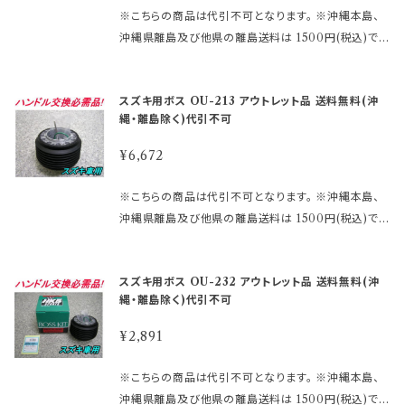
ーン ボタンの裏側構造が、＋と－の2極端子になって
等は お受けしておりません。 ※型式・年式・装備など
の為、中身は未使用良品となります。 数量限定に付き
※こちらの商品は代引不可となります。 ※沖縄本島、
いるタイプ を取り付ける際にMOMOアースキットが
でボス品番が変わりますので 必ず適合表で確認して下
早い者勝ちです!! 【アウトレット商品ご購入のご注意】
沖縄県離島及び他県の離島送料は 1500円(税込)で
必要になります。 2極両方に配線しないとホーンが鳴
さい。 まずは車検証に記載されている型式・年式をご
●アウトレット品にご理解がある方のみご注文下さい。
す。 ご注文後、金額を修正しご連絡いたします。 ※ステ
りません。 ※エアバックダミーハーネスが必要な、お車
確認して 下さい。 ご注文時のタイミングによっては在
アウトレット商品の為、原則として商品の機能的な不具
アリングボスには必ず適合がございます。 下記より確
も ございます。 分からないことや疑問があれば、お問
庫切れの場合があります。 その場合、誠に勝手ながら
スズキ用ボス OU-213 アウトレット品 送料無料(沖
合 以外は返品・交換はお受けできません。 ノークレー
認してご購入下さい。 適合に関しては http://www.ra
合せ下さい。 御購入前に必ず下記をご確認の上御注文
ご注文をキャンセルさせて 頂く場合がございます。 受
縄・離島除く)代引不可
ム、ノーリターンにてお願い申し上げます。 尚、外観の
kuten.ne.jp/gold/hkbsports/suzukirakuten.htm
して下さい。 アウトレット商品を激安大提供! ●当店で
注後のメールでお知らせ致しますのでご了承願います。
キズ等は対応外となります。
http://www.rakuten.ne.jp/gold/hkbsports/rakut
は、箱キズあり未使用品・流通店舗棚ズレ未使用品と
¥6,672
※MOMOレースハンドル及びその他のハンドルで、ホ
ensyochuui.htm 未確認や確認ミスによる返品交換
いった通常販売できなくなった商品をメーカー直営・格
ーン ボタンの裏側構造が、＋と－の2極端子になって
等は お受けしておりません。 ※型式・年式・装備など
安価格 にて販売しております。 未開封の為、中身は未
※こちらの商品は代引不可となります。 ※沖縄本島、
いるタイプ を取り付ける際にMOMOアースキットが
でボス品番が変わりますので 必ず適合表で確認して下
使用良品となります。 数量限定に付き早い者勝ちで
沖縄県離島及び他県の離島送料は 1500円(税込)で
必要になります。 2極両方に配線しないとホーンが鳴
さい。 まずは車検証に記載されている型式・年式をご
す!! 【アウトレット商品ご購入のご注意】 ●アウトレット
す。 ご注文後、金額を修正しご連絡いたします。 ※ステ
りません。 ※エアバックダミーハーネスが必要な、お車
確認して 下さい。 ご注文時のタイミングによっては在
品にご理解がある方のみご注文下さい。 アウトレット
アリングボスには必ず適合がございます。 下記より確
も ございます。 分からないことや疑問があれば、お問
庫切れの場合があります。 その場合、誠に勝手ながら
スズキ用ボス OU-232 アウトレット品 送料無料(沖
商品の為、原則として商品の機能的な不具合 以外は
認してご購入下さい。 適合に関しては http://www.ra
合せ下さい。 御購入前に必ず下記をご確認の上御注文
ご注文をキャンセルさせて 頂く場合がございます。 受
縄・離島除く)代引不可
返品・交換はお受けできません。 ノークレーム、ノーリ
kuten.ne.jp/gold/hkbsports/suzukirakuten.htm
して下さい。 アウトレット商品を激安大提供! ●当店で
注後のメールでお知らせ致しますのでご了承願います。
ターンにてお願い申し上げます。 尚、外観のキズ等は対
http://www.rakuten.ne.jp/gold/hkbsports/rakut
は、箱キズあり未使用品・流通店舗棚ズレ未使用品と
¥2,891
※MOMOレースハンドル及びその他のハンドルで、ホ
応外となります。
ensyochuui.htm 未確認や確認ミスによる返品交換
いった通常販売できなくなった商品をメーカー直営・格
ーン ボタンの裏側構造が、＋と－の2極端子になって
等は お受けしておりません。 ※型式・年式・装備など
安価格 にて販売しております。 未開封の為、中身は未
※こちらの商品は代引不可となります。 ※沖縄本島、
いるタイプ を取り付ける際にMOMOアースキットが
でボス品番が変わりますので 必ず適合表で確認して下
使用良品となります。 数量限定に付き早い者勝ちで
沖縄県離島及び他県の離島送料は 1500円(税込)で