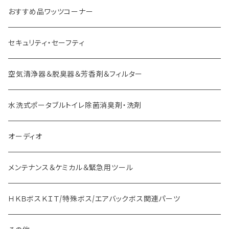
外車用 ボス
おすすめ品ワッツコーナー
セキュリティ・セーフティ
空気清浄器＆脱臭器＆芳香剤＆フィルター
水洗式ポータブルトイレ除菌消臭剤・洗剤
オーディオ
メンテナンス＆ケミカル＆緊急用ツール
ＨＫＢボスＫＩＴ/特殊ボス/エアバックボス関連パーツ