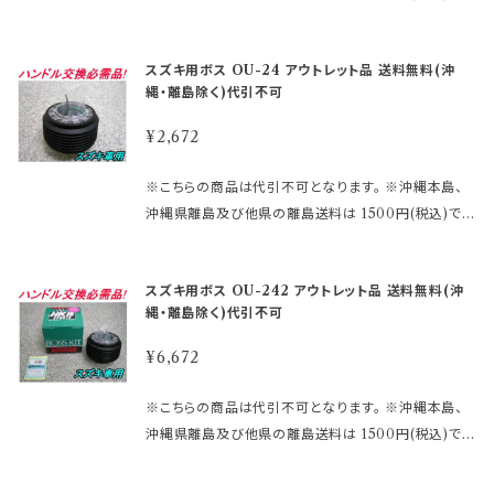
必要になります。 2極両方に配線しないとホーンが鳴
さい。 まずは車検証に記載されている型式・年式をご
す!! 【アウトレット商品ご購入のご注意】 ●アウトレット
す。 ご注文後、金額を修正しご連絡いたします。 ※ステ
りません。 ※エアバックダミーハーネスが必要な、お車
確認して 下さい。 ご注文時のタイミングによっては在
品にご理解がある方のみご注文下さい。 アウトレット
アリングボスには必ず適合がございます。 下記より確
も ございます。 分からないことや疑問があれば、お問
庫切れの場合があります。 その場合、誠に勝手ながら
スズキ用ボス OU-24 アウトレット品 送料無料(沖
商品の為、原則として商品の機能的な不具合 以外は
認してご購入下さい。 適合に関しては http://www.ra
合せ下さい。 御購入前に必ず下記をご確認の上御注文
ご注文をキャンセルさせて 頂く場合がございます。 受
縄・離島除く)代引不可
返品・交換はお受けできません。 ノークレーム、ノーリ
kuten.ne.jp/gold/hkbsports/suzukirakuten.htm
して下さい。 アウトレット商品を激安大提供! ●当店で
注後のメールでお知らせ致しますのでご了承願います。
ターンにてお願い申し上げます。 尚、外観のキズ等は対
http://www.rakuten.ne.jp/gold/hkbsports/rakut
は、箱キズあり未使用品・流通店舗棚ズレ未使用品と
¥2,672
※MOMOレースハンドル及びその他のハンドルで、ホ
応外となります。
ensyochuui.htm 未確認や確認ミスによる返品交換
いった通常販売できなくなった商品をメーカー直営・格
ーン ボタンの裏側構造が、＋と－の2極端子になって
等は お受けしておりません。 ※型式・年式・装備など
安価格 にて販売しております。 未開封の為、中身は未
※こちらの商品は代引不可となります。 ※沖縄本島、
いるタイプ を取り付ける際にMOMOアースキットが
でボス品番が変わりますので 必ず適合表で確認して下
使用良品となります。 数量限定に付き早い者勝ちで
沖縄県離島及び他県の離島送料は 1500円(税込)で
必要になります。 2極両方に配線しないとホーンが鳴
さい。 まずは車検証に記載されている型式・年式をご
す!! 【アウトレット商品ご購入のご注意】 ●アウトレット
す。 ご注文後、金額を修正しご連絡いたします。 ※ステ
りません。 ※エアバックダミーハーネスが必要な、お車
確認して 下さい。 ご注文時のタイミングによっては在
品にご理解がある方のみご注文下さい。 アウトレット
アリングボスには必ず適合がございます。 下記より確
も ございます。 分からないことや疑問があれば、お問
庫切れの場合があります。 その場合、誠に勝手ながら
スズキ用ボス OU-242 アウトレット品 送料無料(沖
商品の為、原則として商品の機能的な不具合 以外は
認してご購入下さい。 適合に関しては http://www.ra
合せ下さい。 御購入前に必ず下記をご確認の上御注文
ご注文をキャンセルさせて 頂く場合がございます。 受
縄・離島除く)代引不可
返品・交換はお受けできません。 ノークレーム、ノーリ
kuten.ne.jp/gold/hkbsports/suzukirakuten.htm
して下さい。 アウトレット商品を激安大提供! ●当店で
注後のメールでお知らせ致しますのでご了承願います。
ターンにてお願い申し上げます。 尚、外観のキズ等は対
http://www.rakuten.ne.jp/gold/hkbsports/rakut
は、箱キズあり未使用品・流通店舗棚ズレ未使用品と
¥6,672
※MOMOレースハンドル及びその他のハンドルで、ホ
応外となります。
ensyochuui.htm 未確認や確認ミスによる返品交換
いった通常販売できなくなった商品をメーカー直営・格
ーン ボタンの裏側構造が、＋と－の2極端子になって
等は お受けしておりません。 ※型式・年式・装備など
安価格 にて販売しております。 未開封の為、中身は未
※こちらの商品は代引不可となります。 ※沖縄本島、
いるタイプ を取り付ける際にMOMOアースキットが
でボス品番が変わりますので 必ず適合表で確認して下
使用良品となります。 数量限定に付き早い者勝ちで
沖縄県離島及び他県の離島送料は 1500円(税込)で
必要になります。 2極両方に配線しないとホーンが鳴
さい。 まずは車検証に記載されている型式・年式をご
す!! 【アウトレット商品ご購入のご注意】 ●アウトレット
す。 ご注文後、金額を修正しご連絡いたします。 ※ステ
りません。 ※エアバックダミーハーネスが必要な、お車
確認して 下さい。 ご注文時のタイミングによっては在
品にご理解がある方のみご注文下さい。 アウトレット
アリングボスには必ず適合がございます。 下記より確