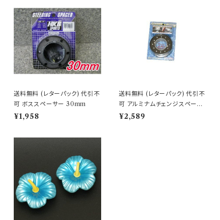
送料無料 (レターパック) 代引不
送料無料 (レターパック) 代引不
可 ボススペーサー 30mm
可 アルミナムチェンジスペーサ
ー オールブラック 【HK-83】
¥1,958
¥2,589