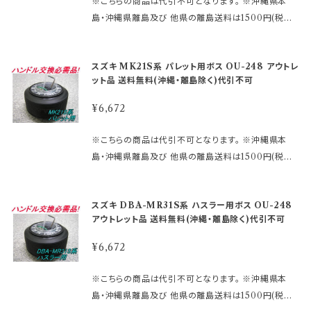
※こちらの商品は代引不可となります。 ※沖縄県本
るタイプを 取り付ける際にMOMOアースキットが必
島・沖縄県離島及び 他県の離島送料は1500円(税込)
要になります。 2極両方に配線しないとホーンが鳴りま
です。 ご注文後、金額を修正しご連絡いたします。 ※適
せん。 諸注意などは、下記URLをコピーしてご確認く
合の未確認や確認ミスによる返品交換等はお受けして
ださい。 https://www.rakuten.ne.jp/gold/hkbspo
スズキ MK21S系 パレット用ボス OU-248 アウトレ
おりません。 ※型式・年式・装備などでボス品番が変わ
rts/rakutensyochuui.htm ～適合情報～ ●メーカ
ット品 送料無料(沖縄・離島除く)代引不可
る場合もございますので、 予めご了承ください。 車検
ー：スズキ ●車種：アルト/アルトワークス/ターボRS/バ
証に記載されている型式・年式をご確認ください。 ※
¥6,672
ン ●年式：H26.12～ ●型式：HA36S/36V系 ●装
MOMOレースハンドル及びその他のハンドルで、 ホ
備/その他：エアバック車 ●備考： ※エアバック車 ブレ
ーンボタンの裏側構造が、＋と−の2極端子になってい
※こちらの商品は代引不可となります。 ※沖縄県本
ーキアシスト車/スマートアシスト車等のアシスト車は
るタイプを 取り付ける際にMOMOアースキットが必
島・沖縄県離島及び 他県の離島送料は1500円(税込)
不可。 ※表中のモニターランプとは、メーター内のエア
要になります。 2極両方に配線しないとホーンが鳴りま
です。 ご注文後、金額を修正しご連絡いたします。 ※適
バック警告灯のことです。 スズキ車全車は、年式・型式
せん。 諸注意などは、下記URLをコピーしてご確認く
合の未確認や確認ミスによる返品交換等はお受けして
で使用部品が安定していない車種が一部あります。 表
ださい。 https://www.rakuten.ne.jp/gold/hkbspo
スズキ DBA-MR31S系 ハスラー用ボス OU-248
おりません。 ※型式・年式・装備などでボス品番が変わ
中の品番以外に適合する場合がありますので予めご了
rts/rakutensyochuui.htm ～適合情報～ ●メーカ
アウトレット品 送料無料(沖縄・離島除く)代引不可
る場合もございますので、 予めご了承ください。 車検
承願います。 エアバック車へのボス取付は、付属の説
ー：スズキ ●車種：ワゴンR/ワイド ●年式：H24.9～
証に記載されている型式・年式をご確認ください。 ※
明書を読んでから作業して下さい。 エアバックシステム
¥6,672
●型式：MH34系 ●装備/その他：エアバック付 警告
MOMOレースハンドル及びその他のハンドルで、 ホ
の部品は、バラツキが多く、また予告無く変更される場
ランプ付車 ●備考：ステアリング上のホーン以外のス
ーンボタンの裏側構造が、＋と−の2極端子になってい
合が あります。 必ず、現車を確認の上、品番を決定して
※こちらの商品は代引不可となります。 ※沖縄県本
イッチ類の 機能は使用できなくなります。 ※エアバック
るタイプを 取り付ける際にMOMOアースキットが必
下さい。 品番違いによるトラブル （車体側部品等の損
島・沖縄県離島及び 他県の離島送料は1500円(税込)
車 ブレーキアシスト車/スマートアシスト車等のアシス
要になります。 2極両方に配線しないとホーンが鳴りま