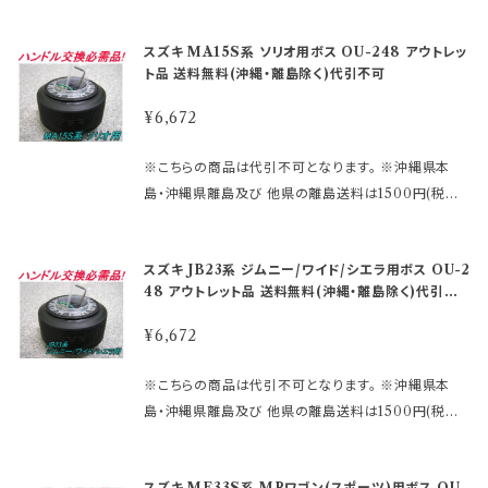
傷、及びエアバック警告灯の異常点灯等） 一切の責任
です。 ご注文後、金額を修正しご連絡いたします。 ※適
ト車は不可。 ※表中のモニターランプとは、メーター内
せん。 諸注意などは、下記URLをコピーしてご確認く
は、負い兼ねますので予めご了承願います。 【スズキ車
合の未確認や確認ミスによる返品交換等はお受けして
のエアバック警告灯のことです。 スズキ車全車は、年
ださい。 https://www.rakuten.ne.jp/gold/hkbspo
スズキ MA15S系 ソリオ用ボス OU-248 アウトレッ
取り付け注意】 純正メーカー工場別出荷の為、車体の
おりません。 ※型式・年式・装備などでボス品番が変わ
式・型式で使用部品が安定していない車種が一部あり
rts/rakutensyochuui.htm ～適合情報～ ●メーカ
ト品 送料無料(沖縄・離島除く)代引不可
シャフトにバラつきがあります。 表中品番で不適合の場
る場合もございますので、 予めご了承ください。 車検
ます。 表中の品番以外に適合する場合がありますので
ー：スズキ ●車種：パレット ●年式：H20.1～ ●型式：
合がありますので次を参考にして現車確認願います。
証に記載されている型式・年式をご確認ください。 ※
予めご了承願います。 エアバック車へのボス取付は、付
¥6,672
MK21S系 ●装備/その他：エアバック車 ●備考： ※エ
※純正ハンドルを外し裏側の中心穴を見た時 1、すり鉢
MOMOレースハンドル及びその他のハンドルで、 ホ
属の説明書を読んでから作業して下さい。 エアバック
アバック車 ブレーキアシスト車/スマートアシスト車等
状になっていてその奥が縦溝のものは、ＯＵ－２６他
ーンボタンの裏側構造が、＋と−の2極端子になってい
システムの部品は、バラツキが多く、また予告無く変更
※こちらの商品は代引不可となります。 ※沖縄県本
のアシスト車は不可。 ※表中のモニターランプとは、メ
2、一定径で縦溝になっているものは、ＯＵ－２４ 【アウ
るタイプを 取り付ける際にMOMOアースキットが必
される場合が あります。 必ず、現車を確認の上、品番を
島・沖縄県離島及び 他県の離島送料は1500円(税込)
ーター内のエアバック警告灯のことです。 スズキ車全
トレット商品ご購入のご注意】 アウトレット品にご理解
要になります。 2極両方に配線しないとホーンが鳴りま
決定して下さい。 品番違いによるトラブル （車体側部品
です。 ご注文後、金額を修正しご連絡いたします。 ※適
車は、年式・型式で使用部品が安定していない車種が
がある方のみご注文下さい。 アウトレット商品の為、原
せん。 諸注意などは、下記URLをコピーしてご確認く
等の損傷、及びエアバック警告灯の異常点灯等） 一切
合の未確認や確認ミスによる返品交換等はお受けして
一部あります。 表中の品番以外に適合する場合があり
則として商品の機能的な不具合以外は、 返品・交換は
ださい。 https://www.rakuten.ne.jp/gold/hkbspo
スズキ JB23系 ジムニー/ワイド/シエラ用ボス OU-2
の責任は、負い兼ねますので予めご了承願います。 【ス
おりません。 ※型式・年式・装備などでボス品番が変わ
ますので予めご了承願います。 エアバック車へのボス
お受けできません。 ノークレーム、ノーリターンにてお
rts/rakutensyochuui.htm ～適合情報～ ●メーカ
48 アウトレット品 送料無料(沖縄・離島除く)代引不
ズキ車取り付け注意】 純正メーカー工場別出荷の為、
る場合もございますので、 予めご了承ください。 車検
取付は、付属の説明書を読んでから作業して下さい。
可
願い申し上げます。 尚、外観のキズ等は対応外となりま
ー：スズキ ●車種：ハスラー ●年式：H26.1～ ●型
車体のシャフトにバラつきがあります。 表中品番で不適
証に記載されている型式・年式をご確認ください。 ※
エアバックシステムの部品は、バラツキが多く、また予告
¥6,672
す。
式：DBA-MR31S系 ●装備/その他：エアバック警告
合の場合がありますので次を参考にして現車確認願い
MOMOレースハンドル及びその他のハンドルで、 ホ
無く変更される場合が あります。 必ず、現車を確認の
灯付車 ●備考： ※エアバック車 ブレーキアシスト車/
ます。 ※純正ハンドルを外し裏側の中心穴を見た時 1、
ーンボタンの裏側構造が、＋と−の2極端子になってい
上、品番を決定して下さい。 品番違いによるトラブル
※こちらの商品は代引不可となります。 ※沖縄県本
スマートアシスト車等のアシスト車は不可。 ※表中のモ
すり鉢状になっていてその奥が縦溝のものは、ＯＵ－２
るタイプを 取り付ける際にMOMOアースキットが必
（車体側部品等の損傷、及びエアバック警告灯の異常
島・沖縄県離島及び 他県の離島送料は1500円(税込)
ニターランプとは、メーター内のエアバック警告灯のこ
６他 2、一定径で縦溝になっているものは、ＯＵ－２４
要になります。 2極両方に配線しないとホーンが鳴りま
点灯等） 一切の責任は、負い兼ねますので予めご了承
です。 ご注文後、金額を修正しご連絡いたします。 ※適
とです。 スズキ車全車は、年式・型式で使用部品が安定
【アウトレット商品ご購入のご注意】 アウトレット品にご
せん。 諸注意などは、下記URLをコピーしてご確認く
願います。 【スズキ車取り付け注意】 純正メーカー工場
合の未確認や確認ミスによる返品交換等はお受けして
していない車種が一部あります。 表中の品番以外に適
理解がある方のみご注文下さい。 アウトレット商品の
ださい。 https://www.rakuten.ne.jp/gold/hkbspo
スズキ MF33S系 MRワゴン(スポーツ)用ボス OU-