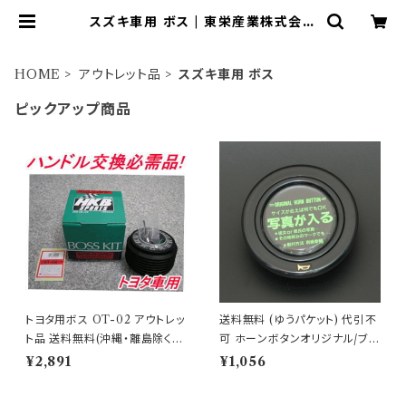
スズキ車用 ボス | 東栄産業株式会社
（HKBsports）
HOME
アウトレット品
スズキ車用 ボス
ピックアップ商品
トヨタ用ボス OT-02 アウトレッ
送料無料 (ゆうパケット) 代引不
ト品 送料無料(沖縄・離島除く)
可 ホーンボタンオリジナル/ブラ
代引不可
ック 【HB-11】
¥2,891
¥1,056