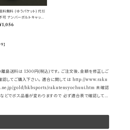
送料無料 (ゆうパケット) 代引
不可 ナンバーボルトキャップ
ハイビスカス/ブルー【HK-7
¥1,056
4】
99】
備などでボス品番が変わりますので 必ず適合表で確認して下
受注後のメールでお知らせ致しますのでご了承願います。 ※
が、＋と－の2極端子になっているタイプ を取り付ける際に
スが必要な、お車も