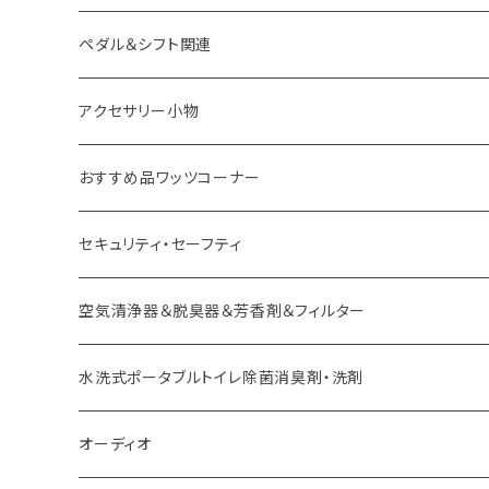
ダイハツ車用 ボス
ペダル＆シフト関連
イスズ車用 ボス
アクセサリー小物
外車用 ボス
おすすめ品ワッツコーナー
セキュリティ・セーフティ
空気清浄器＆脱臭器＆芳香剤＆フィルター
水洗式ポータブルトイレ除菌消臭剤・洗剤
オーディオ