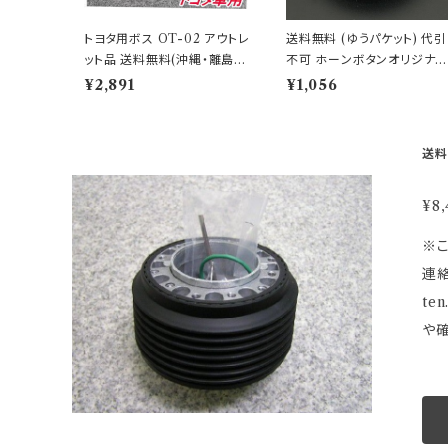
トヨタ用ボス OT-02 アウトレ
送料無料 (ゆうパケット) 代引
ット品 送料無料(沖縄・離島除
不可 ホーンボタンオリジナル
く)代引不可
ブラック 【HB-11】
¥2,891
¥1,056
¥8,
※こちらの商
連絡いたします。 ※ステアリングボ
ten.ne.j
や
さい。
の場
M
MO