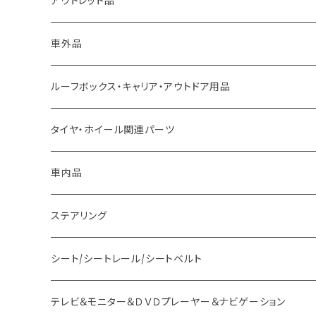
アウトレット品
トヨタ車用 ボス
車外品
ニッサン車用 ボス
LED、HID、ハロゲン、ポジション
ルーフボックス・キャリア・アウトドア用品
ホンダ車用 ボス
その他
タイヤ・ホイール関連パーツ
マツダ車用 ボス
ステー
車内品
ミツビシ車用 ボス
バー
ステアリング
スバル車用 ボス
フック
シート/シートレール/シートベルト
スズキ車用 ボス
テレビ＆モニター＆ＤＶＤプレーヤー＆ナビゲーション