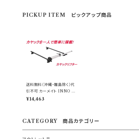
ございま
PICKUP ITEM ピックアップ商品
を激安大提供! ●当店では、箱キ
安価
のご注意】 ●アウトレット品にご理解がある方の
品・
送料無料（沖縄・離島除く）代
引不可 カーメイト INNO カ
ヤックリフター【INA453JP】
¥14,463
CATEGORY 商品カテゴリー