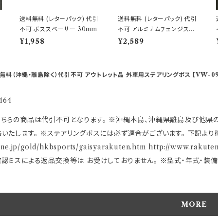
送料無料 (レターパック) 代引
送料無料 (レターパック) 代引
/
不可 ボススペーサー 30mm
不可 アルミナムチェンジスペ
ーサー オールブラック 【HK-
¥1,958
¥2,589
83】
送料無料（沖縄・離島除く）代引不可 アウトレット品 外車用ステアリングボス 【VW-0
464
品は代引不可となります。 ※沖縄本島、沖縄県離島及び他県の離島送料は 1500円(税込)です。 ご注文後、金額を修正しご
スには必ず適合がございます。 下記より確認してご購入下さい。 適合に関しては http://www.raku
p/gold/hkbsports/gaisyarakuten.htm http://www.rakuten.ne.jp/gold/hkbsports/rakutensyochuui.htm 未確認
確認ミスによる返品交換等は お受けしておりません。 ※型式・年式・装
 まずは車検証に記載されている型式・年式をご確認して 下さい。 ご注文時のタイミングによっては在庫切れの場合があります。 そ
合、誠に勝手ながらご注文をキャンセルさせて 頂く場合がございます。 
OMOレースハンドル及びその他のハンドルで、ホーン ボタンの裏側構造
MORE
MOアースキットが必要になります。 2極両方に配線しないとホーンが鳴りません。 ※エアバックダミーハーネ