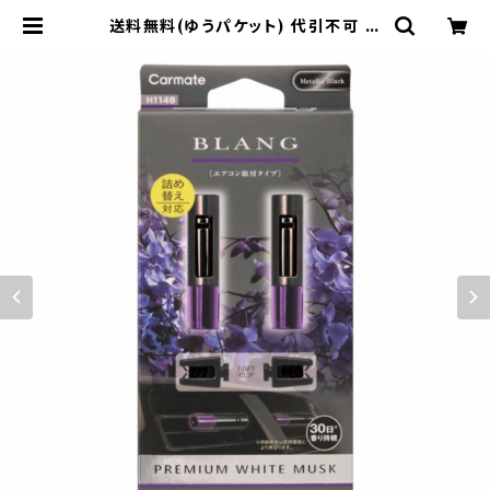
送料無料(ゆうパケット) 代引不可 ブ
ラング エアミニスティック2P プレミ
アムホワイトムスク【H1149】 | 東栄
産業株式会社（HKBsports）