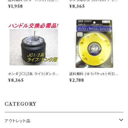
可 ボススペーサー 15mm
レット品 送料無料(沖縄・離島除
¥1,958
¥8,365
く)代引不可
ホンダ JC1/2系 ライフ/ダンク
送料無料 (ゆうパケット) 代引不
用ボス OH-281 アウトレット品
可 ロイヤルホイールスペーサー
¥8,365
¥2,788
送料無料(沖縄・離島除く)代引
ホンダ用7ミリ【H647】
不可
CATEGORY
アウトレット品