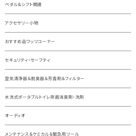
ダイハツ車用 ボス
ペダル＆シフト関連
イスズ車用 ボス
アクセサリー小物
外車用 ボス
おすすめ品ワッツコーナー
セキュリティ・セーフティ
空気清浄器＆脱臭器＆芳香剤＆フィルター
水洗式ポータブルトイレ除菌消臭剤・洗剤
オーディオ
メンテナンス＆ケミカル＆緊急用ツール