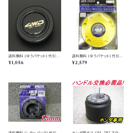
送料無料 (ゆうパケット) 代引不
送料無料 (ゆうパケット) 代引不
可 ホーンボタン 4WD/ブラック
可 ロイヤルホイールスペーサー
¥1,056
¥2,579
【HB-17】
スバル用 5ミリ【R565】
送料無料 (レターパック) 代引不
ホンダ用ボス OH-281 アウト