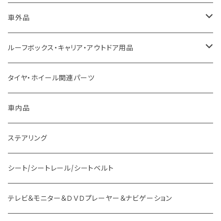
トヨタ車用 ボス
車外品
ニッサン車用 ボス
LED、HID、ハロゲン、ポジション
ルーフボックス・キャリア・アウトドア用品
ホンダ車用 ボス
その他
タイヤ・ホイール関連パーツ
マツダ車用 ボス
ステー
車内品
ミツビシ車用 ボス
バー
ステアリング
スバル車用 ボス
フック
シート/シートレール/シートベルト
スズキ車用 ボス
テレビ＆モニター＆ＤＶＤプレーヤー＆ナビゲーション