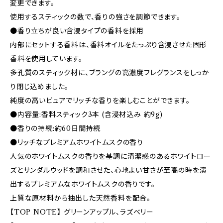
変更できます。
使用するスティックの数で、香りの強さを調節できます。
●香り立ちが良い含浸タイプの香料を採用
内部にセットする香料は、香料オイルをたっぷり含浸させた固形
香料を使用しています。
多孔質のスティック材に、ブラングの高濃度フレグランスをしっか
り閉じ込めました。
純度の高いピュアでリッチな香りを楽しむことができます。
●内容量:香料スティック3本 (含浸材込み 約9g)
●香りの持続:約60日間持続
●リッチなプレミアムホワイトムスクの香り
人気のホワイトムスクの香りを基調に清潔感のあるホワイトロー
ズとサンダルウッドを調和させた、心地よい甘さが至高の時を演
出するプレミアムなホワイトムスクの香りです。
上質な原材料から抽出した天然香料を配合。
【TOP NOTE】 グリーンアップル、ラズベリー