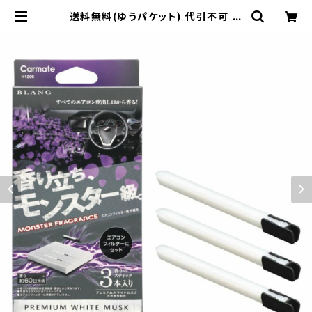
送料無料(ゆうパケット) 代引不可 ブ
ラング AC-IN モンスターフレグラン
ス プレミアムホワイトムスク【H120
6】 | 東栄産業株式会社（HKBsport
s）