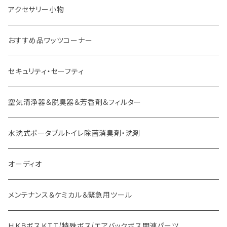
イスズ車用 ボス
アクセサリー小物
外車用 ボス
おすすめ品ワッツコーナー
セキュリティ・セーフティ
空気清浄器＆脱臭器＆芳香剤＆フィルター
水洗式ポータブルトイレ除菌消臭剤・洗剤
オーディオ
メンテナンス＆ケミカル＆緊急用ツール
ＨＫＢボスＫＩＴ/特殊ボス/エアバックボス関連パーツ