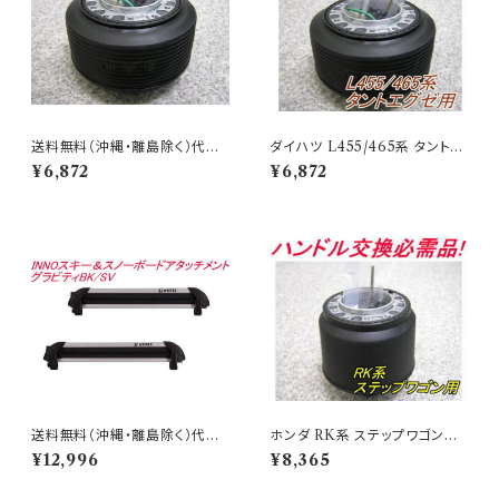
送料無料（沖縄・離島除く）代引
ダイハツ L455/465系 タントエ
不可 アウトレット品 ダイハツ車
グゼ用ボス OD-274 アウトレッ
¥6,872
¥6,872
用ステアリングボス 【OD-274】
ト品 送料無料(沖縄・離島除く)
代引不可
送料無料（沖縄・離島除く）代引
ホンダ RK系 ステップワゴン用
不可 INNOスキー＆スノーボー
ボス OH-281 アウトレット品
¥12,996
¥8,365
ドアタッチメント グラビティBK/
送料無料(沖縄・離島除く)代引
SV【IN926】
不可