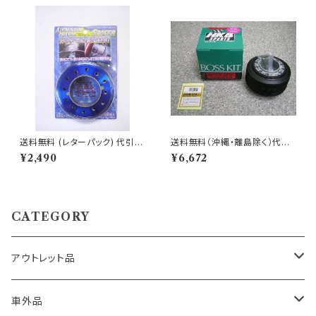
送料無料 (レターパック) 代引不
送料無料（沖縄・離島除く）代引
可 アルミナムチェンジスペーサ
不可 アウトレット品 ダイハツ車
¥2,490
¥6,672
ー オールブルー ボススペーサ
用ステアリングボス 【OD-234】
ー 【HK-81B】
CATEGORY
アウトレット品
トヨタ車用 ボス
車外品