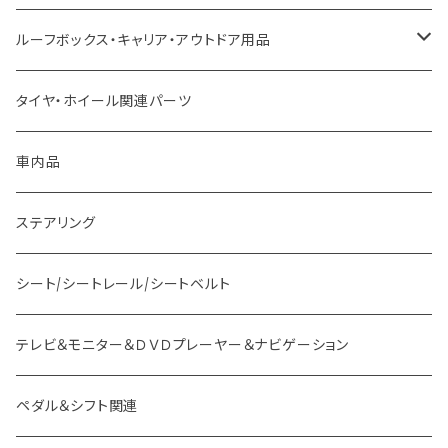
ニッサン車用 ボス
LED、HID、ハロゲン、ポジション
ルーフボックス・キャリア・アウトドア用品
ホンダ車用 ボス
その他
タイヤ・ホイール関連パーツ
マツダ車用 ボス
ステー
車内品
ミツビシ車用 ボス
バー
ステアリング
スバル車用 ボス
フック
シート/シートレール/シートベルト
スズキ車用 ボス
テレビ＆モニター＆ＤＶＤプレーヤー＆ナビゲーション
ダイハツ車用 ボス
ペダル＆シフト関連