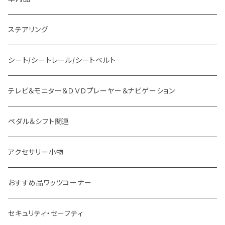
ミツビシ車用 ボス
バー
ステアリング
スバル車用 ボス
フック
シート/シートレール/シートベルト
スズキ車用 ボス
テレビ＆モニター＆ＤＶＤプレーヤー＆ナビゲーション
ダイハツ車用 ボス
ペダル＆シフト関連
イスズ車用 ボス
アクセサリー小物
外車用 ボス
おすすめ品ワッツコーナー
セキュリティ・セーフティ