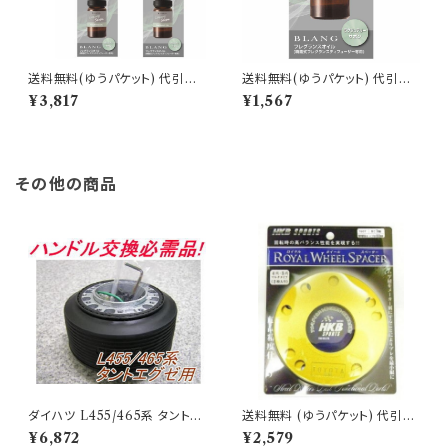
送料無料(ゆうパケット) 代引不
送料無料(ゆうパケット) 代引不
可 ブラング 噴霧式ディフューザ
可 ブラング 噴霧式ディフューザ
¥3,817
¥1,567
ー専用フレグランスオイル ラグ
ー専用フレグランスオイル ラグ
ジュアリーサボン 3個で1セット
ジュアリーサボン【L10024】
【L10024】
その他の商品
ダイハツ L455/465系 タントエ
送料無料 (ゆうパケット) 代引不
グゼ用ボス OD-274 アウトレッ
可 ロイヤルホイールスペーサー
¥6,872
¥2,579
ト品 送料無料(沖縄・離島除く)
トヨタ用 5ミリ【T605】