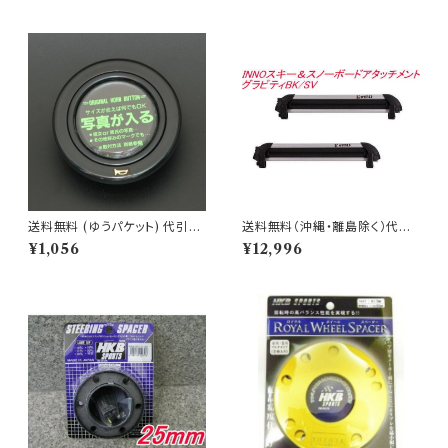
代引不可
送料無料 (ゆうパケット) 代引不
送料無料（沖縄・離島除く）代引
可 ホーンボタンオリジナル/ブラ
不可 INNOスキー＆スノーボー
¥1,056
¥12,996
ック 【HB-11】
ドアタッチメント グラビティBK/
SV【IN926】