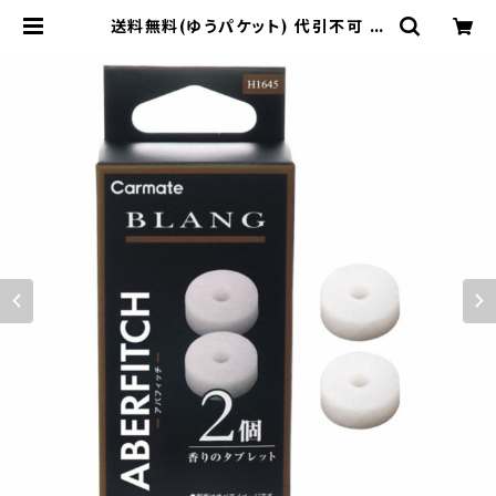
送料無料(ゆうパケット) 代引不可 ブ
ラング エア タブレット アバフィッチ
【H1645】 | 東栄産業株式会社（HK
Bsports）