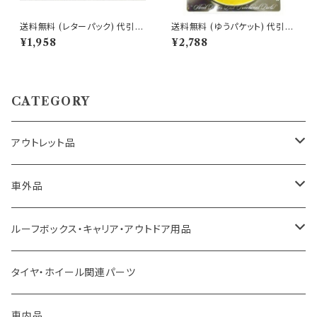
送料無料 (レターパック) 代引不
送料無料 (ゆうパケット) 代引不
可 ボススペーサー 25mm
可 ロイヤルホイールスペーサー
¥1,958
¥2,788
トヨタ用 7ミリ【T607】
CATEGORY
アウトレット品
トヨタ車用 ボス
車外品
ニッサン車用 ボス
LED、HID、ハロゲン、ポジション
ルーフボックス・キャリア・アウトドア用品
ホンダ車用 ボス
その他
タイヤ・ホイール関連パーツ
マツダ車用 ボス
ステー
車内品