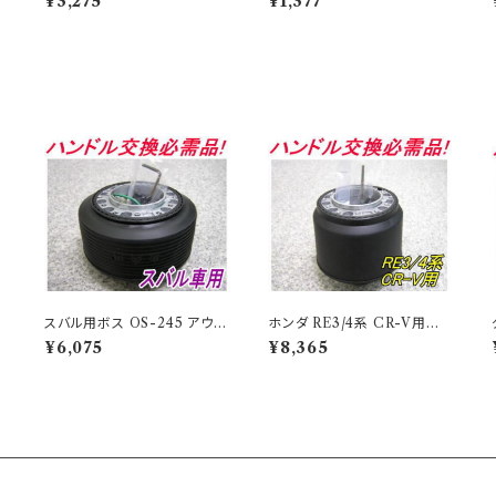
¥3,275
¥1,377
イ
ーザー専用フレグランスオイ
ーザー専用フレグランスオイ
ル フェザリーホワイト 3個で1
ル フェザリーホワイト【L100
セット【L10025】
25】
スバル用ボス OS-245 アウト
ホンダ RE3/4系 CR-V用ボ
レ
レット品 送料無料(沖縄・離島
ス OH-281 アウトレット品 送
¥6,075
¥8,365
除く)代引不可
料無料(沖縄・離島除く)代引不
可