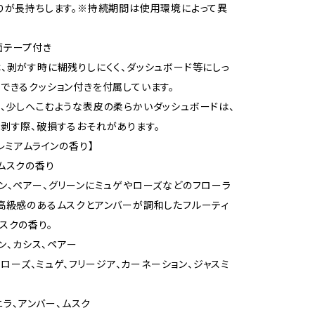
りが長持ちします。※持続期間は使用環境によって異
面テープ付き
、剥がす時に糊残りしにくく、ダッシュボード等にしっ
できるクッション付きを付属しています。
、少しへこむような表皮の柔らかいダッシュボードは、
剥す際、破損するおそれがあります。
プレミアムラインの香り】
ムスクの香り
ン、ペアー、グリーンにミュゲやローズなどのフローラ
高級感のあるムスクとアンバーが調和したフルーティ
スクの香り。
モン、カシス、ペアー
】 ローズ、ミュゲ、フリージア、カーネーション、ジャスミ
バニラ、アンバー、ムスク