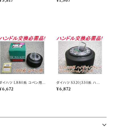
¥3,817
¥1,567
ーザー専用フレグランスオイ
ーザー専用フレグランスオイ
ル ラグジュアリーサボン 3個
ル ラグジュアリーサボン【L10
で1セット【L10024】
024】
ダイハツ L880系 コペン用ボ
ダイハツ S320/330系 ハイ
ス OD-234 アウトレット品 送
ゼット/アトレー/リバーノ/ドー
¥6,672
¥6,872
料無料(沖縄・離島除く)代引不
ム/ワゴン用ボス OD-274 ア
可
ウトレット品 送料無料(沖縄・
離島除く)代引不可