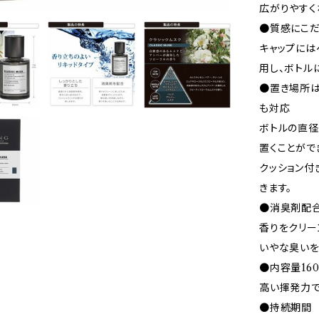
広がりやすく
●質感にこだ
キャップには
用し、ボトル
●置き場所は
も対応
ボトルの直径
置くことがで
クッション付
きます。
●消臭剤配
香りをクリー
いやな臭いを
●内容量160
高い揮発力で
●持続期間