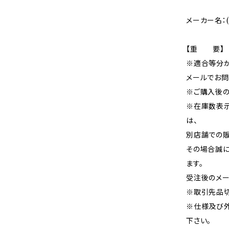
メーカー名：
【重 要】
※適合等分
メールでお問
※ご購入後の
※在庫数表示
は、
別店舗での販
その場合誠に
ます。
受注後のメー
※取引先品切
※仕様及び
下さい。