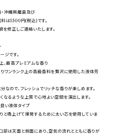
島・沖縄県離島及び
料は1500円(税込)です。
額を修正しご連絡いたします。
～
ージです。
上、最高プレミアムな香り
よりワンランク上の高級香料を贅沢に使用した液体芳
分なので、フレッシュでリッチな香りが楽しめます。
くなるような上質で心地よい空間を演出します。
が良い液体タイプ
かりと吸上げて揮発するために太い芯を使用していま
口部は天面と側面にあり、空気の流れとともに香りが