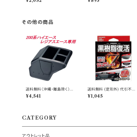
¥2,052
¥893
カートリッジ プレミアムホワイ
カートリッジ プレミアムホワ
トムスク 3個で1セット【H154
トムスク【H1541】
1】
その他の商品
送料無料（沖縄・離島除く）代
送料無料 (定形外) 代引不可
引不可 カーメイト 200系ハイ
カーメイト 黒樹脂復活剤 プ
¥4,541
¥1,045
エース・レジアスエース専用
ミアムコート【C136】
設計コンソールボックス【NZ
534】
CATEGORY
アウトレット品