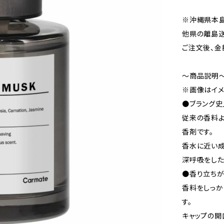
※沖縄県本
他県の離島送
ご注文後、金
～商品説明
※画像はイメ
●ブラング史
従来の香料
香剤です。
香水に近い成
深呼吸をした
●香り立ち
香料をしっ
す。
キャップの開