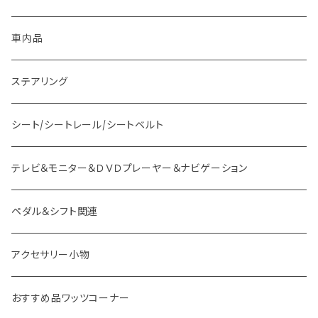
マツダ車用 ボス
ステー
車内品
ミツビシ車用 ボス
バー
ステアリング
スバル車用 ボス
フック
シート/シートレール/シートベルト
スズキ車用 ボス
テレビ＆モニター＆ＤＶＤプレーヤー＆ナビゲーション
ダイハツ車用 ボス
ペダル＆シフト関連
イスズ車用 ボス
アクセサリー小物
外車用 ボス
おすすめ品ワッツコーナー