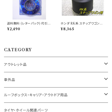
送料無料 (レターパック) 代引不
ホンダ RK系 ステップワゴン用
可 アルミナムチェンジスペーサ
ボス OH-281 アウトレット品
¥2,490
¥8,365
ー オールブルー ボススペーサ
送料無料(沖縄・離島除く)代引
ー 【HK-81B】
不可
CATEGORY
アウトレット品
トヨタ車用 ボス
車外品
ニッサン車用 ボス
LED、HID、ハロゲン、ポジション
ルーフボックス・キャリア・アウトドア用品
ホンダ車用 ボス
その他
タイヤ・ホイール関連パーツ