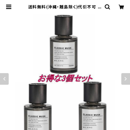
送料無料(沖縄・離島除く)代引不可 ブ
ラング リキッド NL クラシックムスク
3個で1セット【L915】 | 東栄産業株式
会社（HKBsports）