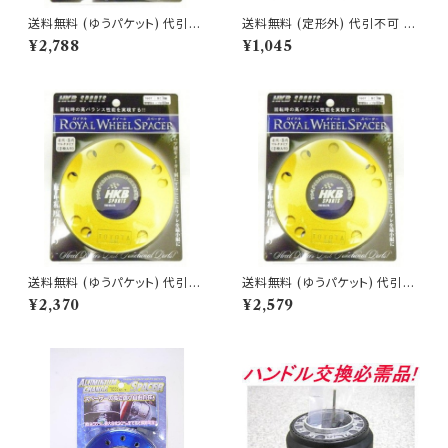
送料無料 (ゆうパケット) 代引不
送料無料 (定形外) 代引不可 カ
可 ロイヤルホイールスペーサー
ーメイト 黒樹脂復活剤 プレミア
¥2,788
¥1,045
マツダ・ミツビシ用 7ミリ【M67
ムコート【C136】
7】
送料無料 (ゆうパケット) 代引不
送料無料 (ゆうパケット) 代引不
可 ロイヤルホイールスペーサー
可 ロイヤルホイールスペーサー
¥2,370
¥2,579
ホンダ用 3ミリ【H643】
マツダ・ミツビシ用 5ミリ【M67
5】