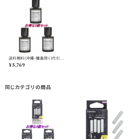
送料無料(沖縄・離島除く)代引
不可 ブラング リキッド NL クラ
¥5,769
シックムスク 3個で1セット【L91
5】
同じカテゴリの商品