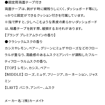
●固定用両面テープ付き
両面テープは、剥がす時に糊残りしにくく、ダッシュボード等にし
っかりと固定ができるクッション付きを付属しています。
※指で押すと、少しへこむような表皮の柔らかいダッシュボード
は、粘着テープを剥す際、破損するおそれがあります。
【ブラング プレミアムラインの香り】
●クラシックムスクの香り
カシスやレモン、ペアー、グリーンにミュゲやローズなどのフロー
ラルが重なり、高級感のあるムスクとアンバーが調和したフルー
ティフローラルムスクの香り。
【TOP】 レモン、カシス、ペアー
【MIDDLE】 ローズ、ミュゲ、フリージア、カーネーション、ジャス
ミン
【LAST】 バニラ、アンバー、ムスク
メーカー名：(株)カーメイト