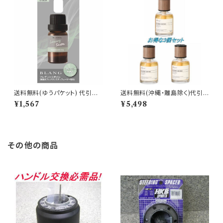
送料無料(ゆうパケット) 代引不
送料無料(沖縄・離島除く)代引
可 ブラング 噴霧式ディフューザ
不可 ルーノ リキッド グラン アイ
¥1,567
¥5,498
ー専用フレグランスオイル ラグ
ランドシャイン 3個で1セット【L9
ジュアリーサボン【L10024】
25】
その他の商品