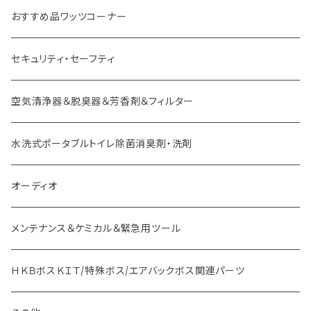
外車用 ボス
おすすめ品ワッツコーナー
セキュリティ・セーフティ
空気清浄器＆脱臭器＆芳香剤＆フィルター
水洗式ポータブルトイレ除菌消臭剤・洗剤
オーディオ
メンテナンス＆ケミカル＆緊急用ツール
ＨＫＢボスＫＩＴ/特殊ボス/エアバックボス関連パーツ