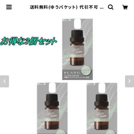
送料無料(ゆうパケット) 代引不可 ブ
ラング 噴霧式ディフューザー専用フレ
グランスオイル ラグジュアリーサボン
3個で1セット【L10024】 | 東栄産業
株式会社（HKBsports）