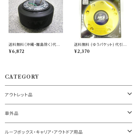
送料無料（沖縄・離島除く）代引
送料無料 (ゆうパケット) 代引不
不可 アウトレット品 ダイハツ車
可 ロイヤルホイールスペーサー
¥6,872
¥2,370
用ステアリングボス 【OD-274】
トヨタ用 3ミリ【T603】
CATEGORY
アウトレット品
トヨタ車用 ボス
車外品
ニッサン車用 ボス
LED、HID、ハロゲン、ポジション
ルーフボックス・キャリア・アウトドア用品