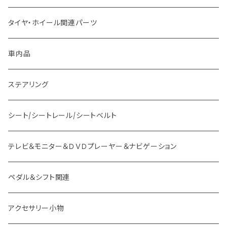
ホンダ車用 ボス
その他
タイヤ・ホイール関連パーツ
マツダ車用 ボス
ステー
車内品
ミツビシ車用 ボス
バー
ステアリング
スバル車用 ボス
フック
シート/シートレール/シートベルト
スズキ車用 ボス
テレビ＆モニター＆ＤＶＤプレーヤー＆ナビゲーション
ダイハツ車用 ボス
ペダル＆シフト関連
イスズ車用 ボス
アクセサリー小物