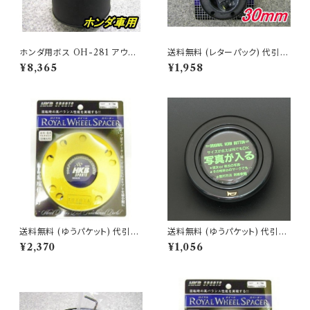
ホンダ用ボス OH-281 アウト
送料無料 (レターパック) 代引不
レット品 送料無料(沖縄・離島除
可 ボススペーサー 30mm
¥8,365
¥1,958
く)代引不可
送料無料 (ゆうパケット) 代引不
送料無料 (ゆうパケット) 代引不
可 ロイヤルホイールスペーサー
可 ホーンボタンオリジナル/ブラ
¥2,370
¥1,056
マツダ・ミツビシ用 3ミリ【M67
ック 【HB-11】
3】